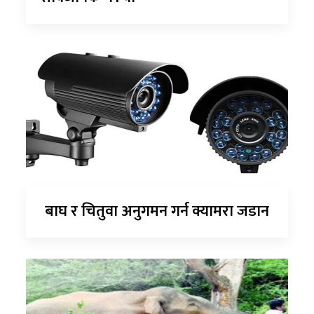
बाघ र चितुवा अनुगमन गर्न क्यामरा जडान