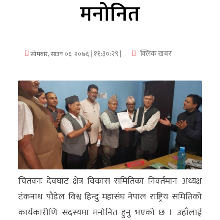
मनोनित
अर्थ/
वाणिज्य
| ११:३०:२९ |
क्लिक खबर
सोमबार, साउन ०६, २०७६
मनाेरञ्जन
विज्ञान
प्रविधि
अन्तरर्वार्ता
विचार/
ब्लग
चितवनः देवघाट क्षेत्र विकास समितिका निवर्तमान अध्यक्ष
खेलकुद
टंकनाथ पौडेल विश्व हिन्दु महासंघ नेपाल राष्ट्रिय समितिको
रोचक
कार्यकारीणि सदस्यमा मनोनित हुनु भएको छ । उहाँलाई