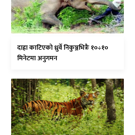
दाह्रा काटिएको ध्रुर्वे निकुञ्जभित्रैः १०÷१०
मिनेटमा अनुगमन