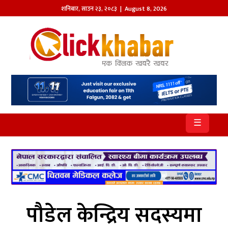
शनिबार
,
साउन
२३
,
२०८३
| August 8, 2026
होमपेज
खबर
समाज
प्रदेश
☰
आजको
पत्रिका
सम्पादकीय
राजनीति
पौडेल केन्द्रिय सदस्यमा
अन्तर्राष्ट्रिय