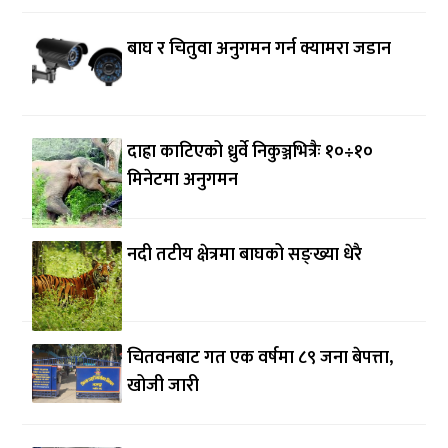
बाघ र चितुवा अनुगमन गर्न क्यामरा जडान
दाह्रा काटिएको ध्रुर्वे निकुञ्जभित्रैः १०÷१०
मिनेटमा अनुगमन
नदी तटीय क्षेत्रमा बाघको सङ्ख्या धेरै
चितवनबाट गत एक वर्षमा ८९ जना बेपत्ता,
खोजी जारी