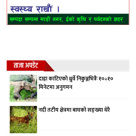
ताजा अपडेट
दाह्रा काटिएको ध्रुर्वे निकुञ्जभित्रैः १०÷१०
मिनेटमा अनुगमन
नदी तटीय क्षेत्रमा बाघको सङ्ख्या धेरै