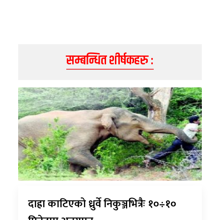
सम्बन्धित शीर्षकहरु :
दाह्रा काटिएको ध्रुर्वे निकुञ्जभित्रैः १०÷१०