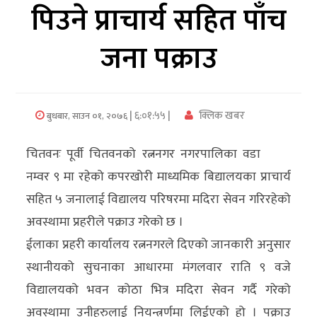
पिउने प्राचार्य सहित पाँच
अर्थ/
जना पक्राउ
वाणिज्य
मनाेरञ्जन
| ६:०१:५५ |
क्लिक खबर
बुधबार, साउन ०१, २०७६
विज्ञान
प्रविधि
चितवनः पूर्वी चितवनको रत्ननगर नगरपालिका वडा
अन्तरर्वार्ता
नम्वर ९ मा रहेको कपरखोरी माध्यमिक बिद्यालयका प्राचार्य
सहित ५ जनालाई विद्यालय परिषरमा मदिरा सेवन गरिरहेको
विचार/
अवस्थामा प्रहरीले पक्राउ गरेको छ ।
ब्लग
ईलाका प्रहरी कार्यालय रत्ननगरले दिएको जानकारी अनुसार
खेलकुद
स्थानीयको सुचनाका आधारमा मंगलवार राति ९ वजे
विद्यालयको भवन कोठा भित्र मदिरा सेवन गर्दै गरेको
रोचक
अवस्थामा उनीहरुलाई नियन्त्रर्णमा लिईएको हो । पक्राउ