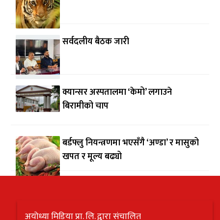
सर्वदलीय बैठक जारी
क्यान्सर अस्पतालमा ‘केमो’ लगाउने
बिरामीको चाप
बर्डफ्लु नियन्त्रणमा भएसँगै ‘अण्डा’ र मासुको
खपत र मूल्य बढ्यो
अयोध्या मिडिया प्रा. लि. द्वारा संचालित