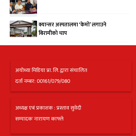
क्यान्सर अस्पतालमा ‘केमो’ लगाउने
बिरामीको चाप
अयोध्या मिडिया प्रा. लि. द्वारा संचालित
दर्ता नम्बर: 00161/079/080
अध्यक्ष एबं प्रकाशक : प्रस्ताव सुवेदी
सम्पादकः नारायण काफ्ले