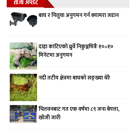
ताजा अपडेट
बाघ र चितुवा अनुगमन गर्न क्यामरा जडान
दाह्रा काटिएको ध्रुर्वे निकुञ्जभित्रैः १०÷१०
मिनेटमा अनुगमन
नदी तटीय क्षेत्रमा बाघको सङ्ख्या धेरै
चितवनबाट गत एक वर्षमा ८९ जना बेपत्ता,
खोजी जारी