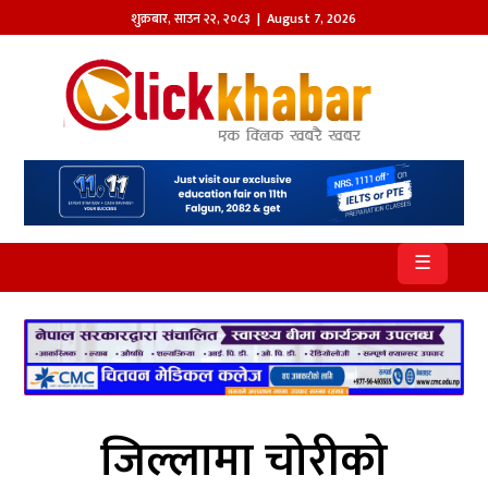
शुक्रबार
,
साउन
२२
,
२०८३
| August 7, 2026
होमपेज
खबर
समाज
प्रदेश
☰
आजको
पत्रिका
सम्पादकीय
राजनीति
जिल्लामा चोरीको
अन्तर्राष्ट्रिय