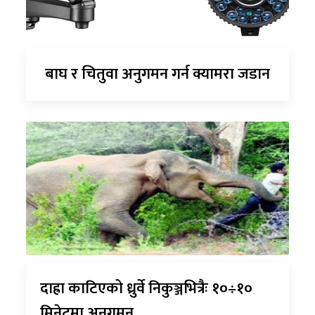
बाघ र चितुवा अनुगमन गर्न क्यामरा जडान
दाह्रा काटिएको ध्रुर्वे निकुञ्जभित्रैः १०÷१०
मिनेटमा अनुगमन