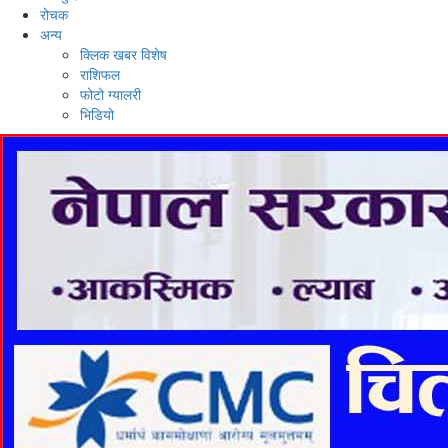
रोचक
अन्य
क्लिक खबर विशेष
राशिफल
फोटो ग्यालरी
भिडियो