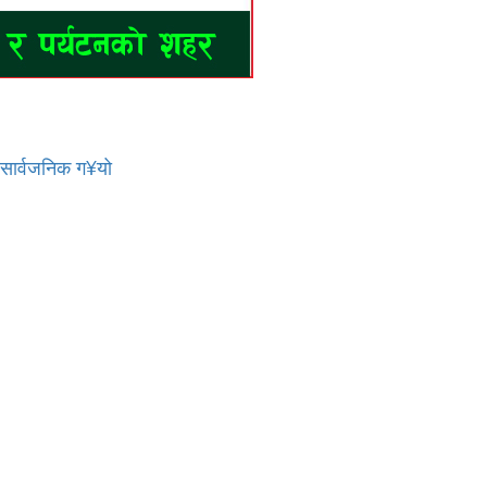
र सार्वजनिक ग¥यो