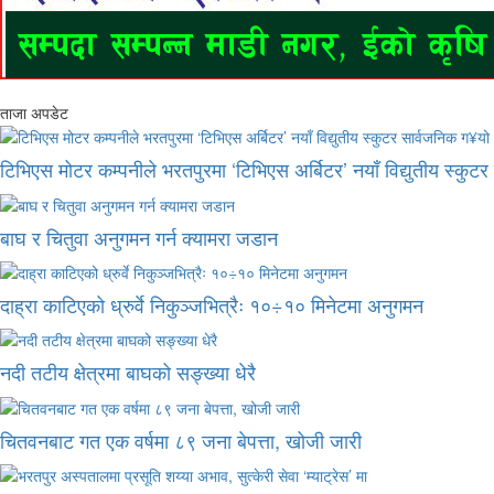
ताजा अपडेट
टिभिएस मोटर कम्पनीले भरतपुरमा ‘टिभिएस अर्बिटर’ नयाँ विद्युतीय स्कुट
बाघ र चितुवा अनुगमन गर्न क्यामरा जडान
दाह्रा काटिएको ध्रुर्वे निकुञ्जभित्रैः १०÷१० मिनेटमा अनुगमन
नदी तटीय क्षेत्रमा बाघको सङ्ख्या धेरै
चितवनबाट गत एक वर्षमा ८९ जना बेपत्ता, खोजी जारी