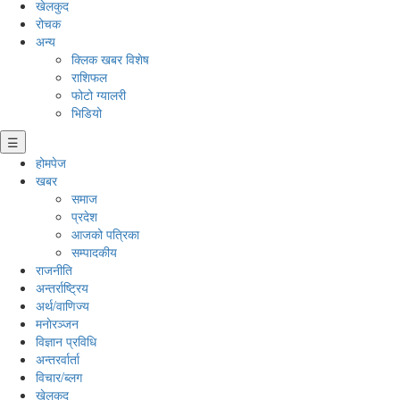
खेलकुद
रोचक
अन्य
क्लिक खबर विशेष
राशिफल
फोटो ग्यालरी
भिडियो
☰
होमपेज
खबर
समाज
प्रदेश
आजको पत्रिका
सम्पादकीय
राजनीति
अन्तर्राष्ट्रिय
अर्थ/वाणिज्य
मनाेरञ्जन
विज्ञान प्रविधि
अन्तरर्वार्ता
विचार/ब्लग
खेलकुद