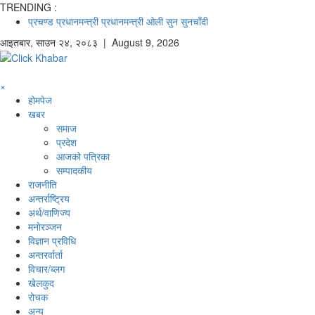
TRENDING :
प्रचण्ड
प्रधानमन्त्री
प्रधानमन्त्री ओली
सुन
सुनचाँदी
आइतबार
,
साउन
२४
,
२०८३
| August 9, 2026
×
होमपेज
खबर
समाज
प्रदेश
आजको पत्रिका
सम्पादकीय
राजनीति
अन्तर्राष्ट्रिय
अर्थ/वाणिज्य
मनाेरञ्जन
विज्ञान प्रविधि
अन्तरर्वार्ता
विचार/ब्लग
खेलकुद
रोचक
अन्य