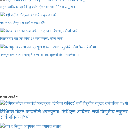
दाह्रा काटिएको ध्रुर्वे निकुञ्जभित्रैः १०÷१० मिनेटमा अनुगमन
नदी तटीय क्षेत्रमा बाघको सङ्ख्या धेरै
चितवनबाट गत एक वर्षमा ८९ जना बेपत्ता, खोजी जारी
भरतपुर अस्पतालमा प्रसूति शय्या अभाव, सुत्केरी सेवा ‘म्याट्रेस’ मा
ताजा अपडेट
टिभिएस मोटर कम्पनीले भरतपुरमा ‘टिभिएस अर्बिटर’ नयाँ विद्युतीय स्कुटर
सार्वजनिक ग¥यो