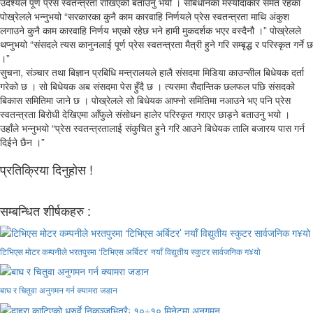
उदेश्यले पूर्ण प्रेस स्वतन्त्रता राखिएको बताउनु भयो । संबिधानका मस्यौदाकार समेत रहेका
पोख्रेलले भन्नुभयो “सरकारका कुनै काम कारवाहि निर्णयले प्रेस स्वतन्त्रता माथि अंकुश
लगाउने कुनै काम कारवाहि निर्णय भएको रहेछ भने हामी मुकदर्शक भएर वस्दैनौ ।” पोख्रेलले
थप्नुभयो “संसदले त्यस कानुनलाई पूर्ण प्रेस स्वतन्त्रता मैत्री हुने गरि सम्बृद्ध र परिस्कृत गर्ने छ
।”
सुचना, संञ्चार तथा बिज्ञान प्रबिधि मन्त्रालयले हालै संसदमा मिडिया काउन्सील बिधेयक दर्ता
गरेको छ । सो बिधेयक अब संसदमा पेस हुँदै छ । त्यसमा सैदान्तिक छलफल पछि संसदको
बिकास समितिमा जाने छ । पोख्रेलले सो बिधेयक आफ्नो समितिमा नआउने भए पनि प्रेस
स्वतन्त्रता बिरोधी देखिएमा आँफुले संसोधन हालेर परिस्कृत गराएर छाड्ने बताउनु भयो ।
उहाँले भन्नुभयो “प्रेस स्वतन्त्रतालाई संकुचित हुने गरि आउने बिधेयक तालि बजारय पास गर्न
दिईने छैन ।”
प्रतिक्रिया दिनुहोस !
सम्बन्धित शीर्षकहरु :
टिभिएस मोटर कम्पनीले भरतपुरमा ‘टिभिएस अर्बिटर’ नयाँ विद्युतीय स्कुटर सार्वजनिक ग¥यो
बाघ र चितुवा अनुगमन गर्न क्यामरा जडान