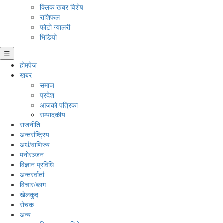
क्लिक खबर विशेष
राशिफल
फोटो ग्यालरी
भिडियो
☰
होमपेज
खबर
समाज
प्रदेश
आजको पत्रिका
सम्पादकीय
राजनीति
अन्तर्राष्ट्रिय
अर्थ/वाणिज्य
मनाेरञ्जन
विज्ञान प्रविधि
अन्तरर्वार्ता
विचार/ब्लग
खेलकुद
रोचक
अन्य