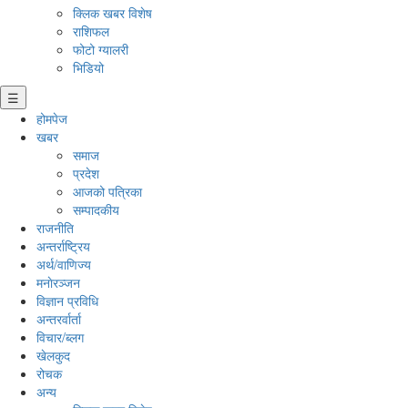
क्लिक खबर विशेष
राशिफल
फोटो ग्यालरी
भिडियो
☰
होमपेज
खबर
समाज
प्रदेश
आजको पत्रिका
सम्पादकीय
राजनीति
अन्तर्राष्ट्रिय
अर्थ/वाणिज्य
मनाेरञ्जन
विज्ञान प्रविधि
अन्तरर्वार्ता
विचार/ब्लग
खेलकुद
रोचक
अन्य