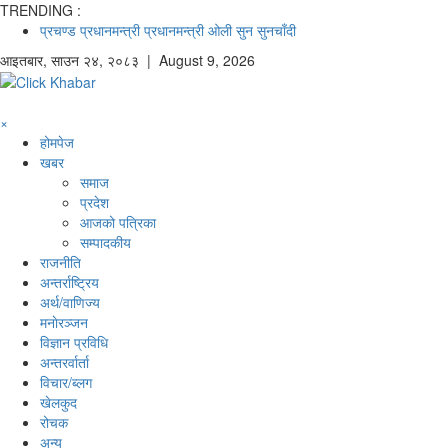
TRENDING :
प्रचण्ड
प्रधानमन्त्री
प्रधानमन्त्री ओली
सुन
सुनचाँदी
आइतबार
,
साउन
२४
,
२०८३
| August 9, 2026
×
होमपेज
खबर
समाज
प्रदेश
आजको पत्रिका
सम्पादकीय
राजनीति
अन्तर्राष्ट्रिय
अर्थ/वाणिज्य
मनाेरञ्जन
विज्ञान प्रविधि
अन्तरर्वार्ता
विचार/ब्लग
खेलकुद
रोचक
अन्य