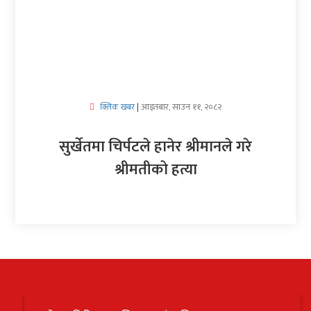
अर्थ/
वाणिज्य
मनाेरञ्जन
आइतबार, साउन ११, २०८२
क्लिक खबर
|
विज्ञान
प्रविधि
सुर्खेतमा चिर्पटले हानेर श्रीमानले गरे
श्रीमतीको हत्या
अन्तरर्वार्ता
विचार/
ब्लग
खेलकुद
रोचक