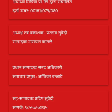
अयोध्या मिडिया प्रा. लि. द्वारा संचालित
अन्य
दर्ता नम्बर: 00161/079/080
क्लिक
खबर
विशेष
अध्यक्ष एबं प्रकाशक : प्रस्ताव सुवेदी
सम्पादकः नारायण काफ्ले
राशिफल
फोटो
ग्यालरी
प्रधान सम्पादकः सनद अधिकारी
भिडियो
समाचार प्रमुख : अम्विका बन्जाडे
सह-सम्पादकः प्रदिप सुवेदी
सम्पर्क: ९८५५०५४१३५