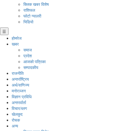
क्लिक खबर विशेष
राशिफल
फोटो ग्यालरी
भिडियो
☰
होमपेज
खबर
समाज
प्रदेश
आजको पत्रिका
सम्पादकीय
राजनीति
अन्तर्राष्ट्रिय
अर्थ/वाणिज्य
मनाेरञ्जन
विज्ञान प्रविधि
अन्तरर्वार्ता
विचार/ब्लग
खेलकुद
रोचक
अन्य