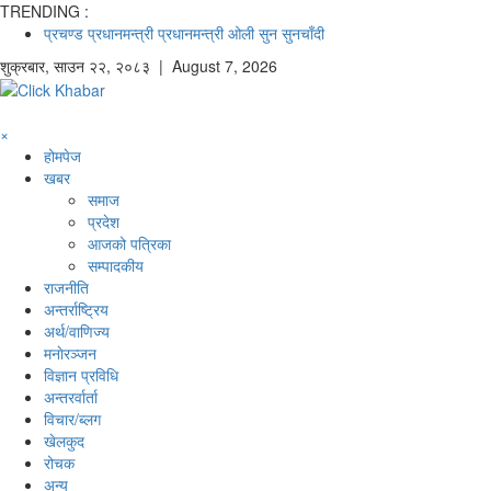
TRENDING :
प्रचण्ड
प्रधानमन्त्री
प्रधानमन्त्री ओली
सुन
सुनचाँदी
शुक्रबार
,
साउन
२२
,
२०८३
| August 7, 2026
×
होमपेज
खबर
समाज
प्रदेश
आजको पत्रिका
सम्पादकीय
राजनीति
अन्तर्राष्ट्रिय
अर्थ/वाणिज्य
मनाेरञ्जन
विज्ञान प्रविधि
अन्तरर्वार्ता
विचार/ब्लग
खेलकुद
रोचक
अन्य