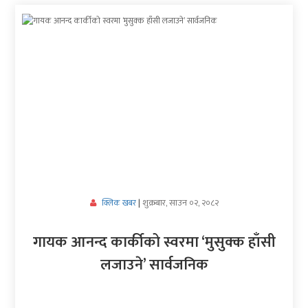
अर्थ/
वाणिज्य
मनाेरञ्जन
विज्ञान
प्रविधि
अन्तरर्वार्ता
विचार/
शुक्रबार, साउन ०२, २०८२
क्लिक खबर
|
ब्लग
गायक आनन्द कार्कीको स्वरमा ‘मुसुक्क हाँसी
खेलकुद
लजाउने’ सार्वजनिक
रोचक