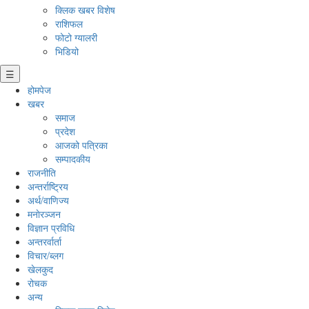
क्लिक खबर विशेष
राशिफल
फोटो ग्यालरी
भिडियो
☰
होमपेज
खबर
समाज
प्रदेश
आजको पत्रिका
सम्पादकीय
राजनीति
अन्तर्राष्ट्रिय
अर्थ/वाणिज्य
मनाेरञ्जन
विज्ञान प्रविधि
अन्तरर्वार्ता
विचार/ब्लग
खेलकुद
रोचक
अन्य