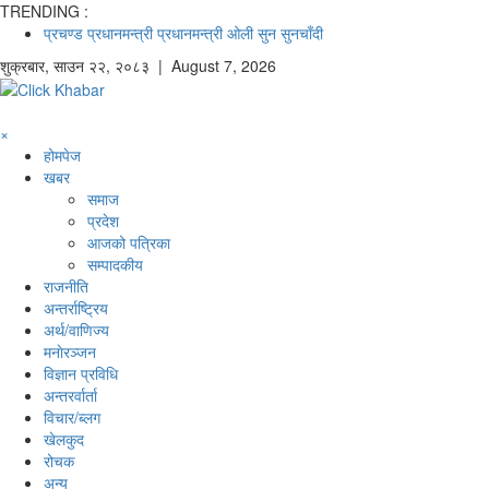
TRENDING :
प्रचण्ड
प्रधानमन्त्री
प्रधानमन्त्री ओली
सुन
सुनचाँदी
शुक्रबार
,
साउन
२२
,
२०८३
| August 7, 2026
×
होमपेज
खबर
समाज
प्रदेश
आजको पत्रिका
सम्पादकीय
राजनीति
अन्तर्राष्ट्रिय
अर्थ/वाणिज्य
मनाेरञ्जन
विज्ञान प्रविधि
अन्तरर्वार्ता
विचार/ब्लग
खेलकुद
रोचक
अन्य