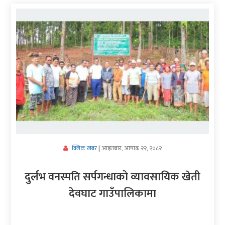
अर्थ/
वाणिज्य
मनाेरञ्जन
विज्ञान
प्रविधि
अन्तरर्वार्ता
विचार/
आइतबार, आषाढ २२, २०८२
क्लिक खबर
|
ब्लग
दुर्लभ वनस्पति सर्पगन्धाको व्यावसायिक खेती
खेलकुद
देवघाट गाउँपालिकामा
रोचक