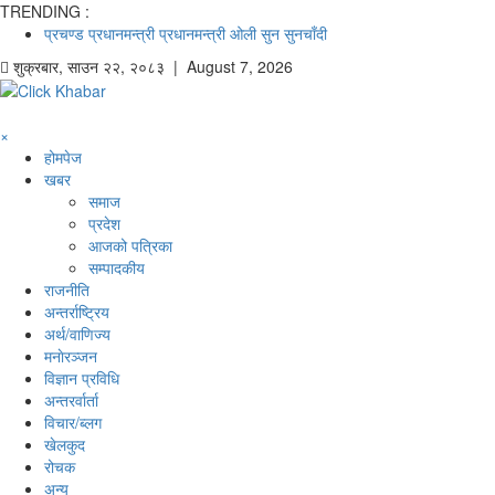
TRENDING :
प्रचण्ड
प्रधानमन्त्री
प्रधानमन्त्री ओली
सुन
सुनचाँदी
शुक्रबार
,
साउन
२२
,
२०८३
| August 7, 2026
×
होमपेज
खबर
समाज
प्रदेश
आजको पत्रिका
सम्पादकीय
राजनीति
अन्तर्राष्ट्रिय
अर्थ/वाणिज्य
मनाेरञ्जन
विज्ञान प्रविधि
अन्तरर्वार्ता
विचार/ब्लग
खेलकुद
रोचक
अन्य