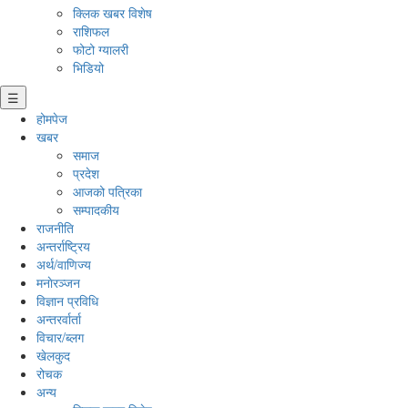
क्लिक खबर विशेष
राशिफल
फोटो ग्यालरी
भिडियो
☰
होमपेज
खबर
समाज
प्रदेश
आजको पत्रिका
सम्पादकीय
राजनीति
अन्तर्राष्ट्रिय
अर्थ/वाणिज्य
मनाेरञ्जन
विज्ञान प्रविधि
अन्तरर्वार्ता
विचार/ब्लग
खेलकुद
रोचक
अन्य