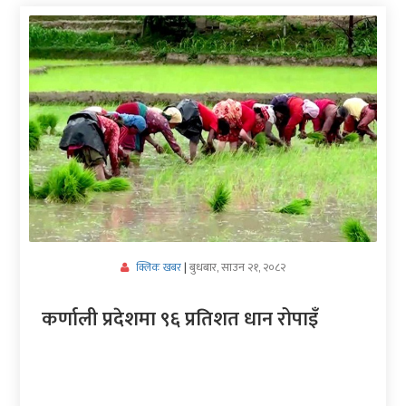
अर्थ/
वाणिज्य
मनाेरञ्जन
विज्ञान
प्रविधि
अन्तरर्वार्ता
विचार/
बुधबार, साउन २१, २०८२
क्लिक खबर
|
ब्लग
कर्णाली प्रदेशमा ९६ प्रतिशत धान रोपाइँ
खेलकुद
रोचक