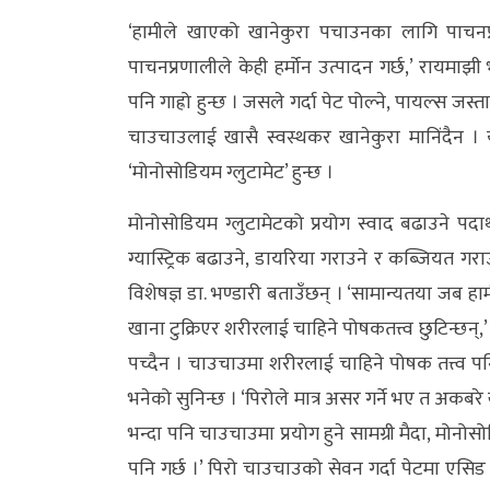
अन्य
‘हामीले खाएको खानेकुरा पचाउनका लागि पाचनप्रण
पाचनप्रणालीले केही हर्मोन उत्पादन गर्छ,’ रायमाझ
क्लिक
पनि गाह्रो हुन्छ । जसले गर्दा पेट पोल्ने, पायल्स जस
खबर
चाउचाउलाई खासै स्वस्थकर खानेकुरा मानिंदैन ।
विशेष
‘मोनोसोडियम ग्लुटामेट’ हुन्छ ।
राशिफल
मोनोसोडियम ग्लुटामेटको प्रयोग स्वाद बढाउने पदार
फोटो
ग्यास्ट्रिक बढाउने, डायरिया गराउने र कब्जियत ग
ग्यालरी
विशेषज्ञ डा. भण्डारी बताउँछन् । ‘सामान्यतया जब हामी
खाना टुक्रिएर शरीरलाई चाहिने पोषकतत्त्व छुटिन्छन्
भिडियो
पच्दैन । चाउचाउमा शरीरलाई चाहिने पोषक तत्त्व पनि 
भनेको सुनिन्छ । ‘पिरोले मात्र असर गर्ने भए त अकबरे खु
भन्दा पनि चाउचाउमा प्रयोग हुने सामग्री मैदा, मोनोसो
पनि गर्छ ।’ पिरो चाउचाउको सेवन गर्दा पेटमा एसिड बढी