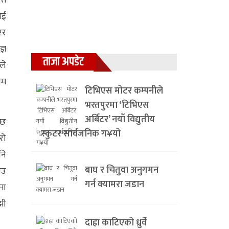
ित
ाई
एर
्ञ
ताजा अपडेट
ले
ोम
टिभिएस मोटर कम्पनीले
भरतपुरमा ‘टिभिएस
अर्बिटर’ नयाँ विद्युतीय
्छ
स्कुटर सार्वजनिक ग¥यो
रो
नि
बाघ र चितुवा अनुगमन
ाउ
गर्न क्यामरा जडान
मा
झी
दाह्रा काटिएको ध्रुर्वे