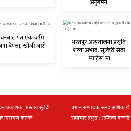
अनुगमन
वनबाट गत एक वर्षमा
भरतपुर अस्पतालमा प्रसूति
जना बेपत्ता, खोजी जारी
शय्या अभाव, सुत्केरी सेवा
‘म्याट्रेस’ मा
एबं प्रकाशक : प्रस्ताव सुवेदी
प्रधान सम्पादकः सनद अधिकारी
कः नारायण काफ्ले
समाचार प्रमुख : अम्विका बन्जाडे