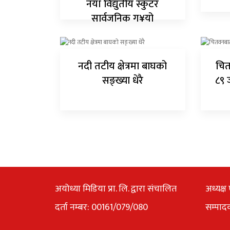
नयाँ विद्युतीय स्कुटर
सार्वजनिक ग¥यो
नदी तटीय क्षेत्रमा बाघको
चित
सङ्ख्या धेरै
८९ 
अयोध्या मिडिया प्रा. लि. द्वारा संचालित
अध्यक्ष 
दर्ता नम्बर: 00161/079/080
सम्पाद