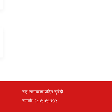
सह-सम्पादकः प्रदिप सुवेदी
सम्पर्क: ९८५५०५४१३५