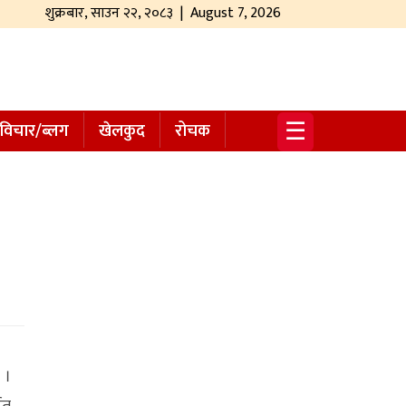
शुक्रबार
,
साउन
२२
,
२०८३
| August 7, 2026
☰
विचार/ब्लग
खेलकुद
रोचक
 ।