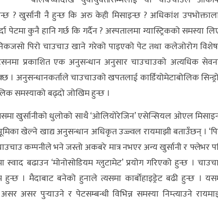
बालबच्चादेखि युवायुवतीसम्मलाई यो चाउचाउले आकर्ष
छ ? खुर्सानी नै हुन्छ कि अरु केही मिसाइन्छ ? अधिकांश उपभोक्ताल
 पेटमा कुनै हानि गर्छ कि गर्दैन ? अस्पतालमा ग्यास्ट्रिकको समस्या लि
दैनिकजसो पिरो चाउचाउ खाने गरेको पाइएको पेट तथा कलेजोरोग विशेषज
ुट्रिसनमा प्रकाशित एक अनुसन्धान अनुसार चाउचाउको अत्यधिक सेवन
न सक्छ । अनुसन्धानकर्ताले चाउचाउको खपतलाई कार्डियोमेटाबोलिक सिन्ड्र
लिक समस्याको बढ्दो जोखिम हुन्छ ।
यसमा खुर्सानीको धुलोको साथै ‘ओलियोरेजिन’ एसेन्सियल ओएल मिसाइन
भूमिका खेल्ने खाद्य अनुसन्धान अधिकृत उज्ज्वल रायमाझी बताउँछन् । ‘पि
चाउचाउ कम्पनीले भने जस्तो अकबरे मात्र नभएर अन्य खुर्सानी र फ्लेभर प
ा स्वाद बढाउन ‘मोनोसोडियम ग्लुटामेट’ प्रयोग गरिएको हुन्छ । चाउच
ुन्छ । मैदाबाट बनेको हुनाले त्यसमा कार्बोहाइड्रेट बढी हुन्छ । यस
असर असर पुर्‍याउने र पेटसम्बन्धी विभिन्न समस्या निम्त्याउने रायमा