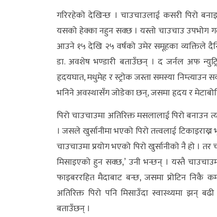
गरिरहेको देखिन्छ । चाउचाउलाई कसरी पिरो बनाइन्
अर्थ/
यसको हेक्का नहुन सक्छ । यस्तो चाउचाउ उपभोग गर्दा
वाणिज्य
आउने १५ देखि २५ वर्षको उमेर समूहका व्यक्तिले 
मनाेरञ्जन
डा. अवशेष भण्डारी बताउँछन् । द जर्नल अफ न्य
हृदयघात, मधुमेह र स्ट्रोक जस्ता समस्या निम्त्याउ
विज्ञान
भनिने अवस्थासँग जोडेका छन्, जसमा हृदय र मेटाबो
प्रविधि
पिरो चाउचाउमा अतिरिक्त मसलालाई पिरो बनाउन त्
अन्तरर्वार्ता
। जसले खुर्सानीमा भएको पिरो तत्त्वलाई टिकाइराख्न 
विचार/
चाउचाउमा प्रयोग भएको पिरो खुर्सानीको नै हो । तर 
ब्लग
मिसाइएको हुन सक्छ,’ उनी भन्छन् । यस्तै चाउचाउम
फाइबररहित मैदाबाट बन्छ, जसमा प्रोटिन निकै कम ह
खेलकुद
अतिरिक्त पिरो पनि मिसाउँदा स्वास्थ्यमा झन् बढी 
रोचक
बताउँछन् ।