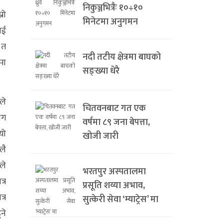
निकुञ्जभित्रैः १०÷१०
रो
मिनेटमा अनुगमन
ाई
 त
नदी तटीय क्षेत्रमा बाघको
मा
सङ्ख्या धेरै
ले
चितवनबाट गत एक
ोग
वर्षमा ८९ जना बेपत्ता,
यो
खोजी जारी
लै
ले
भरतपुर अस्पतालमा
्र
प्रसूति शय्या अभाव,
्र
सुत्केरी सेवा ‘म्याट्रेस’ मा
ने