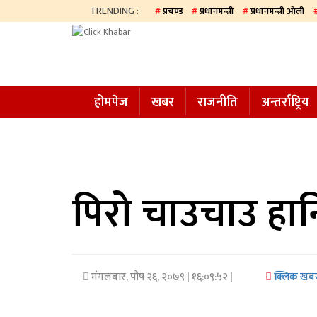
TRENDING :
प्रचण्ड
प्रधानमन्त्री
प्रधानमन्त्री ओली
होमपेज
खबर
होमपेज
खबर
राजनीति
अन्तर्राष्ट्रिय
समाज
अन्य
प्रदेश
आजको
पिरो चाउचाउ हानि 
पत्रिका
सम्पादकीय
मंगलबार, पौष २६, २०७९
| १६:०९:५२ |
क्लिक खब
राजनीति
अन्तर्राष्ट्रिय