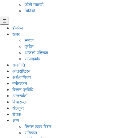
फोटो ग्यालरी
भिडियो
☰
होमपेज
खबर
समाज
प्रदेश
आजको पत्रिका
सम्पादकीय
राजनीति
अन्तर्राष्ट्रिय
अर्थ/वाणिज्य
मनाेरञ्जन
विज्ञान प्रविधि
अन्तरर्वार्ता
विचार/ब्लग
खेलकुद
रोचक
अन्य
क्लिक खबर विशेष
राशिफल