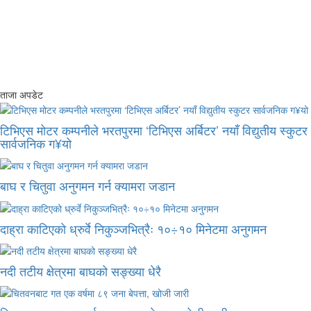
ताजा अपडेट
टिभिएस मोटर कम्पनीले भरतपुरमा ‘टिभिएस अर्बिटर’ नयाँ विद्युतीय स्कुटर
सार्वजनिक ग¥यो
बाघ र चितुवा अनुगमन गर्न क्यामरा जडान
दाह्रा काटिएको ध्रुर्वे निकुञ्जभित्रैः १०÷१० मिनेटमा अनुगमन
नदी तटीय क्षेत्रमा बाघको सङ्ख्या धेरै