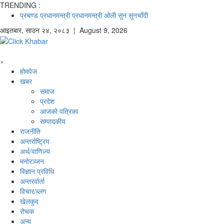
TRENDING :
प्रचण्ड
प्रधानमन्त्री
प्रधानमन्त्री ओली
सुन
सुनचाँदी
आइतबार
,
साउन
२४
,
२०८३
| August 9, 2026
×
होमपेज
खबर
समाज
प्रदेश
आजको पत्रिका
सम्पादकीय
राजनीति
अन्तर्राष्ट्रिय
अर्थ/वाणिज्य
मनाेरञ्जन
विज्ञान प्रविधि
अन्तरर्वार्ता
विचार/ब्लग
खेलकुद
रोचक
अन्य