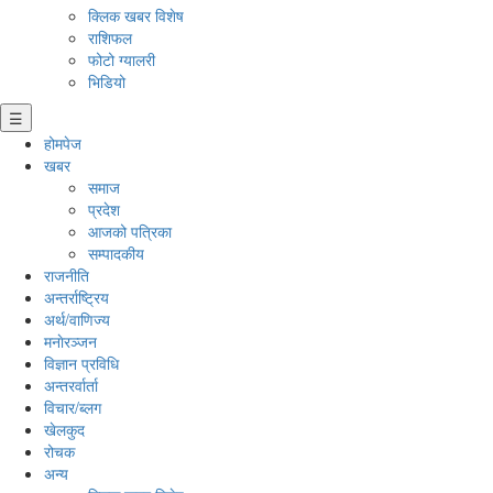
क्लिक खबर विशेष
राशिफल
फोटो ग्यालरी
भिडियो
☰
होमपेज
खबर
समाज
प्रदेश
आजको पत्रिका
सम्पादकीय
राजनीति
अन्तर्राष्ट्रिय
अर्थ/वाणिज्य
मनाेरञ्जन
विज्ञान प्रविधि
अन्तरर्वार्ता
विचार/ब्लग
खेलकुद
रोचक
अन्य