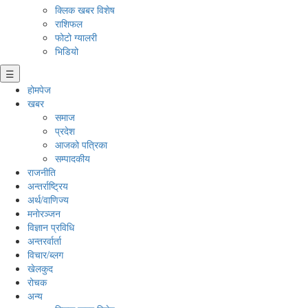
क्लिक खबर विशेष
राशिफल
फोटो ग्यालरी
भिडियो
☰
होमपेज
खबर
समाज
प्रदेश
आजको पत्रिका
सम्पादकीय
राजनीति
अन्तर्राष्ट्रिय
अर्थ/वाणिज्य
मनाेरञ्जन
विज्ञान प्रविधि
अन्तरर्वार्ता
विचार/ब्लग
खेलकुद
रोचक
अन्य