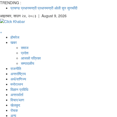
TRENDING :
प्रचण्ड
प्रधानमन्त्री
प्रधानमन्त्री ओली
सुन
सुनचाँदी
आइतबार
,
साउन
२४
,
२०८३
| August 9, 2026
×
होमपेज
खबर
समाज
प्रदेश
आजको पत्रिका
सम्पादकीय
राजनीति
अन्तर्राष्ट्रिय
अर्थ/वाणिज्य
मनाेरञ्जन
विज्ञान प्रविधि
अन्तरर्वार्ता
विचार/ब्लग
खेलकुद
रोचक
अन्य