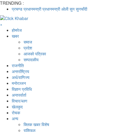
TRENDING :
प्रचण्ड
प्रधानमन्त्री
प्रधानमन्त्री ओली
सुन
सुनचाँदी
×
होमपेज
खबर
समाज
प्रदेश
आजको पत्रिका
सम्पादकीय
राजनीति
अन्तर्राष्ट्रिय
अर्थ/वाणिज्य
मनाेरञ्जन
विज्ञान प्रविधि
अन्तरर्वार्ता
विचार/ब्लग
खेलकुद
रोचक
अन्य
क्लिक खबर विशेष
राशिफल