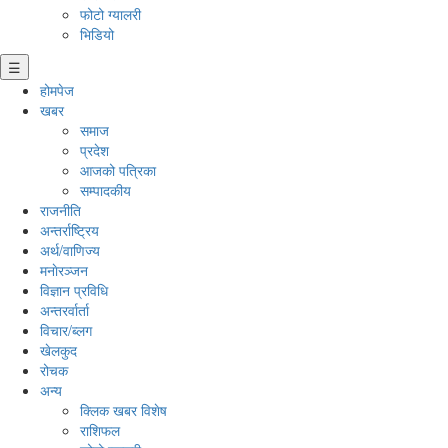
फोटो ग्यालरी
भिडियो
☰
होमपेज
खबर
समाज
प्रदेश
आजको पत्रिका
सम्पादकीय
राजनीति
अन्तर्राष्ट्रिय
अर्थ/वाणिज्य
मनाेरञ्जन
विज्ञान प्रविधि
अन्तरर्वार्ता
विचार/ब्लग
खेलकुद
रोचक
अन्य
क्लिक खबर विशेष
राशिफल