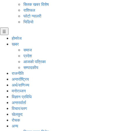
क्लिक खबर विशेष
राशिफल
फोटो ग्यालरी
भिडियो
☰
होमपेज
खबर
समाज
प्रदेश
आजको पत्रिका
सम्पादकीय
राजनीति
अन्तर्राष्ट्रिय
अर्थ/वाणिज्य
मनाेरञ्जन
विज्ञान प्रविधि
अन्तरर्वार्ता
विचार/ब्लग
खेलकुद
रोचक
अन्य