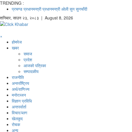
TRENDING :
प्रचण्ड
प्रधानमन्त्री
प्रधानमन्त्री ओली
सुन
सुनचाँदी
शनिबार
,
साउन
२३
,
२०८३
| August 8, 2026
×
होमपेज
खबर
समाज
प्रदेश
आजको पत्रिका
सम्पादकीय
राजनीति
अन्तर्राष्ट्रिय
अर्थ/वाणिज्य
मनाेरञ्जन
विज्ञान प्रविधि
अन्तरर्वार्ता
विचार/ब्लग
खेलकुद
रोचक
अन्य