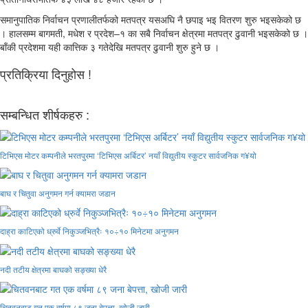
समानुपातिक निर्वाचन प्रणालीतर्फको मतपत्र यसअघि नै छपाइ भइ वितरण शुरु भइसकेको छ
। हालसम्म बागमती, मधेश र प्रदेश–१ का सबै निर्वाचन क्षेत्रमा मतपत्र ढुवानी भइसकेको छ ।
बाँकी प्रदेशमा यही कात्तिक ३ गतेदेखि मतपत्र ढुवानी शुरु हुने छ ।
प्रतिक्रिया दिनुहोस !
सम्बन्धित शीर्षकहरु :
टिभिएस मोटर कम्पनीले भरतपुरमा ‘टिभिएस अर्बिटर’ नयाँ विद्युतीय स्कुटर सार्वजनिक ग¥यो
बाघ र चितुवा अनुगमन गर्न क्यामरा जडान
दाह्रा काटिएको ध्रुर्वे निकुञ्जभित्रैः १०÷१० मिनेटमा अनुगमन
नदी तटीय क्षेत्रमा बाघको सङ्ख्या धेरै
चितवनबाट गत एक वर्षमा ८९ जना बेपत्ता, खोजी जारी