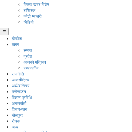
क्लिक खबर विशेष
राशिफल
फोटो ग्यालरी
भिडियो
☰
होमपेज
खबर
समाज
प्रदेश
आजको पत्रिका
सम्पादकीय
राजनीति
अन्तर्राष्ट्रिय
अर्थ/वाणिज्य
मनाेरञ्जन
विज्ञान प्रविधि
अन्तरर्वार्ता
विचार/ब्लग
खेलकुद
रोचक
अन्य