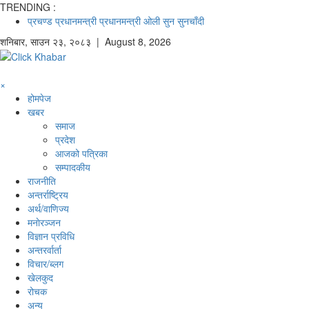
TRENDING :
प्रचण्ड
प्रधानमन्त्री
प्रधानमन्त्री ओली
सुन
सुनचाँदी
शनिबार
,
साउन
२३
,
२०८३
| August 8, 2026
×
होमपेज
खबर
समाज
प्रदेश
आजको पत्रिका
सम्पादकीय
राजनीति
अन्तर्राष्ट्रिय
अर्थ/वाणिज्य
मनाेरञ्जन
विज्ञान प्रविधि
अन्तरर्वार्ता
विचार/ब्लग
खेलकुद
रोचक
अन्य