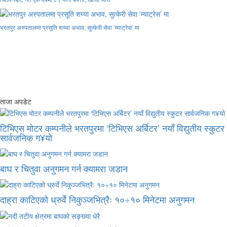
भरतपुर अस्पतालमा प्रसूति शय्या अभाव, सुत्केरी सेवा ‘म्याट्रेस’ मा
ताजा अपडेट
टिभिएस मोटर कम्पनीले भरतपुरमा ‘टिभिएस अर्बिटर’ नयाँ विद्युतीय स्कुटर
सार्वजनिक ग¥यो
बाघ र चितुवा अनुगमन गर्न क्यामरा जडान
दाह्रा काटिएको ध्रुर्वे निकुञ्जभित्रैः १०÷१० मिनेटमा अनुगमन