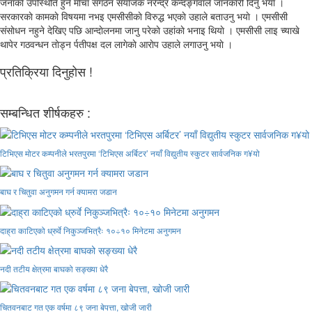
जनाकाे उपस्थिति हुने माेचा संगठन संयाेजक नरेन्द्र कन्दङ्गवाले जानकारी दिनु भयाे ।
सरकारकाे कामकाे विषयमा नभइ एमसीसीकाे विरुद्ध भएकाे उहाले बताउनु भयाे । एमसीसी
संसाेधन नहुने देखिए पछि आन्दाेलनमा जानु परेकाे उहांकाे भनाइ थियाे । एमसीसी लाइ च्याखे
थापेर गठवन्धन ताेड्न र्पतीपक्ष दल लागेकाे आराेप उहाले लगाउनु भयाे ।
प्रतिक्रिया दिनुहोस !
सम्बन्धित शीर्षकहरु :
टिभिएस मोटर कम्पनीले भरतपुरमा ‘टिभिएस अर्बिटर’ नयाँ विद्युतीय स्कुटर सार्वजनिक ग¥यो
बाघ र चितुवा अनुगमन गर्न क्यामरा जडान
दाह्रा काटिएको ध्रुर्वे निकुञ्जभित्रैः १०÷१० मिनेटमा अनुगमन
नदी तटीय क्षेत्रमा बाघको सङ्ख्या धेरै
चितवनबाट गत एक वर्षमा ८९ जना बेपत्ता, खोजी जारी