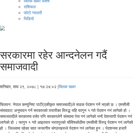
क्लिक खबर विशेष
राशिफल
फोटो ग्यालरी
भिडियो
सरकारमा रहेर आन्दनेलन गदैं
समाजवादी
शनिबार, माघ २९, २०७८
| १७:२४:०२ |
क्लिक खबर
चितवन: नेपाल कम्युनिष्ट पाटी(एकीकृत समाजबादी)ले सडक र्पदशन गनें भएकाे छ । एमसीसी
संसदवाट अनुमादन गनें सरकारकाे तयारीका विरुद्ध यहि फागुन १ गते र्पदशन गनं लागेकाे हाे ।
समाजवादीले सरकारमा वसेर पनि सरकारलेनै संसदमा पेस गनं लागेकाे भन्दै देशव्यापी र्पदशन गनं
लागेकाे हाे । फागुन १ गते आइतवार भरतपुरकाे चाैविषकाेठीमा एमसीसी विरुद्व र्पदशन गनं लागेकाे
हाे । जिल्लामा रहेका सात जनवगीय संगठनहरुले र्पदशन गनं लागेका हुन । र्पदशनमा हजारै