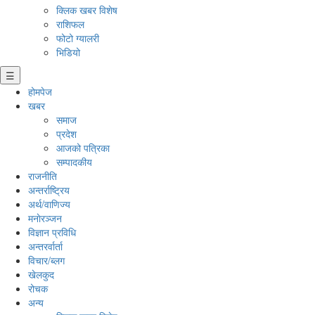
क्लिक खबर विशेष
राशिफल
फोटो ग्यालरी
भिडियो
☰
होमपेज
खबर
समाज
प्रदेश
आजको पत्रिका
सम्पादकीय
राजनीति
अन्तर्राष्ट्रिय
अर्थ/वाणिज्य
मनाेरञ्जन
विज्ञान प्रविधि
अन्तरर्वार्ता
विचार/ब्लग
खेलकुद
रोचक
अन्य