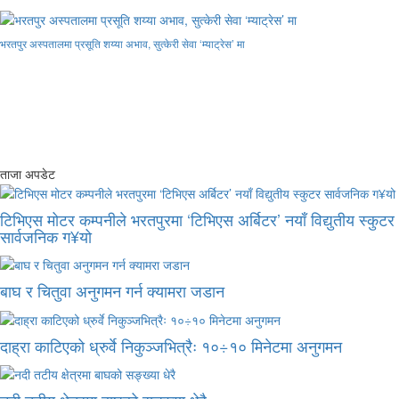
भरतपुर अस्पतालमा प्रसूति शय्या अभाव, सुत्केरी सेवा ‘म्याट्रेस’ मा
ताजा अपडेट
टिभिएस मोटर कम्पनीले भरतपुरमा ‘टिभिएस अर्बिटर’ नयाँ विद्युतीय स्कुटर
सार्वजनिक ग¥यो
बाघ र चितुवा अनुगमन गर्न क्यामरा जडान
दाह्रा काटिएको ध्रुर्वे निकुञ्जभित्रैः १०÷१० मिनेटमा अनुगमन