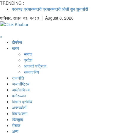
TRENDING :
प्रचण्ड
प्रधानमन्त्री
प्रधानमन्त्री ओली
सुन
सुनचाँदी
शनिबार
,
साउन
२३
,
२०८३
| August 8, 2026
×
होमपेज
खबर
समाज
प्रदेश
आजको पत्रिका
सम्पादकीय
राजनीति
अन्तर्राष्ट्रिय
अर्थ/वाणिज्य
मनाेरञ्जन
विज्ञान प्रविधि
अन्तरर्वार्ता
विचार/ब्लग
खेलकुद
रोचक
अन्य