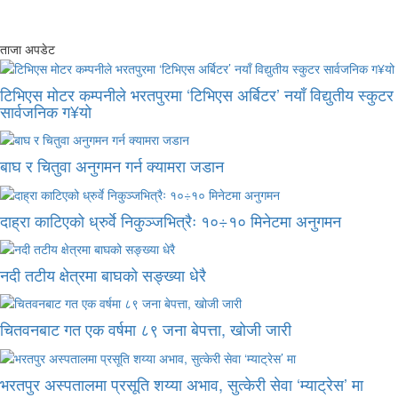
ताजा अपडेट
टिभिएस मोटर कम्पनीले भरतपुरमा ‘टिभिएस अर्बिटर’ नयाँ विद्युतीय स्कुटर
सार्वजनिक ग¥यो
बाघ र चितुवा अनुगमन गर्न क्यामरा जडान
दाह्रा काटिएको ध्रुर्वे निकुञ्जभित्रैः १०÷१० मिनेटमा अनुगमन
नदी तटीय क्षेत्रमा बाघको सङ्ख्या धेरै
चितवनबाट गत एक वर्षमा ८९ जना बेपत्ता, खोजी जारी
भरतपुर अस्पतालमा प्रसूति शय्या अभाव, सुत्केरी सेवा ‘म्याट्रेस’ मा