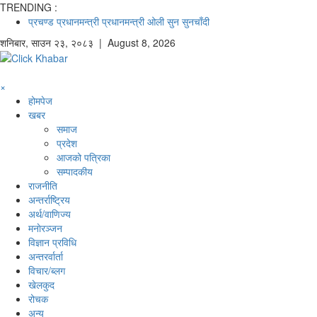
TRENDING :
प्रचण्ड
प्रधानमन्त्री
प्रधानमन्त्री ओली
सुन
सुनचाँदी
शनिबार
,
साउन
२३
,
२०८३
| August 8, 2026
×
होमपेज
खबर
समाज
प्रदेश
आजको पत्रिका
सम्पादकीय
राजनीति
अन्तर्राष्ट्रिय
अर्थ/वाणिज्य
मनाेरञ्जन
विज्ञान प्रविधि
अन्तरर्वार्ता
विचार/ब्लग
खेलकुद
रोचक
अन्य