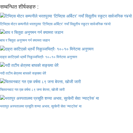
सम्बन्धित शीर्षकहरु :
टिभिएस मोटर कम्पनीले भरतपुरमा ‘टिभिएस अर्बिटर’ नयाँ विद्युतीय स्कुटर सार्वजनिक ग¥यो
बाघ र चितुवा अनुगमन गर्न क्यामरा जडान
दाह्रा काटिएको ध्रुर्वे निकुञ्जभित्रैः १०÷१० मिनेटमा अनुगमन
नदी तटीय क्षेत्रमा बाघको सङ्ख्या धेरै
चितवनबाट गत एक वर्षमा ८९ जना बेपत्ता, खोजी जारी
भरतपुर अस्पतालमा प्रसूति शय्या अभाव, सुत्केरी सेवा ‘म्याट्रेस’ मा