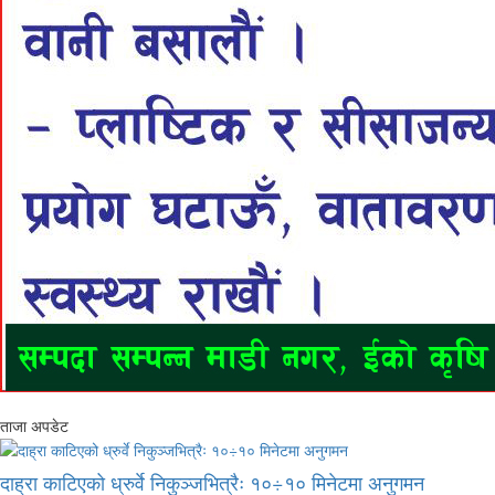
ताजा अपडेट
दाह्रा काटिएको ध्रुर्वे निकुञ्जभित्रैः १०÷१० मिनेटमा अनुगमन