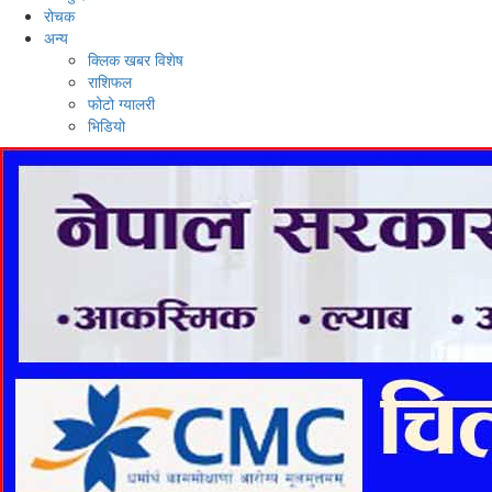
रोचक
अन्य
क्लिक खबर विशेष
राशिफल
फोटो ग्यालरी
भिडियो