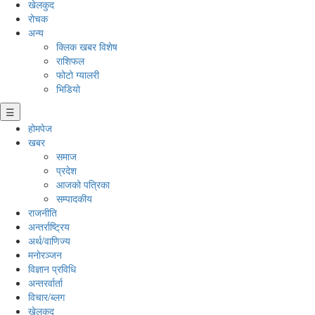
खेलकुद
रोचक
अन्य
क्लिक खबर विशेष
राशिफल
फोटो ग्यालरी
भिडियो
☰
होमपेज
खबर
समाज
प्रदेश
आजको पत्रिका
सम्पादकीय
राजनीति
अन्तर्राष्ट्रिय
अर्थ/वाणिज्य
मनाेरञ्जन
विज्ञान प्रविधि
अन्तरर्वार्ता
विचार/ब्लग
खेलकुद