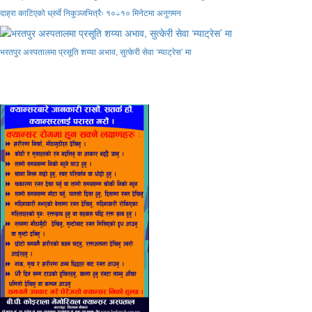
दाह्रा काटिएको ध्रुर्वे निकुञ्जभित्रैः १०÷१० मिनेटमा अनुगमन
भरतपुर अस्पतालमा प्रसूति शय्या अभाव, सुत्केरी सेवा ‘म्याट्रेस’ मा