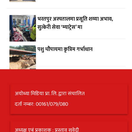
भरतपुर अस्पतालमा प्रसूति शय्या अभाव,
सुत्केरी सेवा ‘म्याट्रेस’ मा
पशु चौपायमा कृत्रिम गर्भाधान
अयोध्या मिडिया प्रा. लि. द्वारा संचालित
दर्ता नम्बर: 00161/079/080
अध्यक्ष एबं प्रकाशक : प्रस्ताव सुवेदी