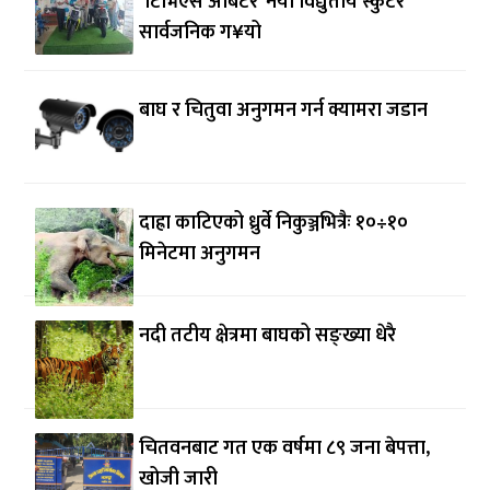
‘टिभिएस अर्बिटर’ नयाँ विद्युतीय स्कुटर
सार्वजनिक ग¥यो
बाघ र चितुवा अनुगमन गर्न क्यामरा जडान
दाह्रा काटिएको ध्रुर्वे निकुञ्जभित्रैः १०÷१०
मिनेटमा अनुगमन
नदी तटीय क्षेत्रमा बाघको सङ्ख्या धेरै
चितवनबाट गत एक वर्षमा ८९ जना बेपत्ता,
खोजी जारी