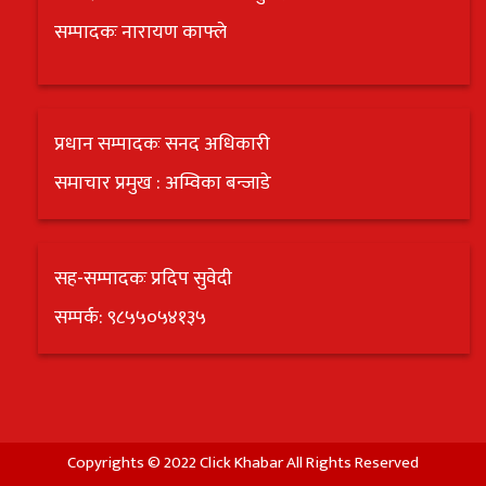
सम्पादकः नारायण काफ्ले
प्रधान सम्पादकः सनद अधिकारी
समाचार प्रमुख : अम्विका बन्जाडे
सह-सम्पादकः प्रदिप सुवेदी
सम्पर्क: ९८५५०५४१३५
Copyrights © 2022 Click Khabar All Rights Reserved