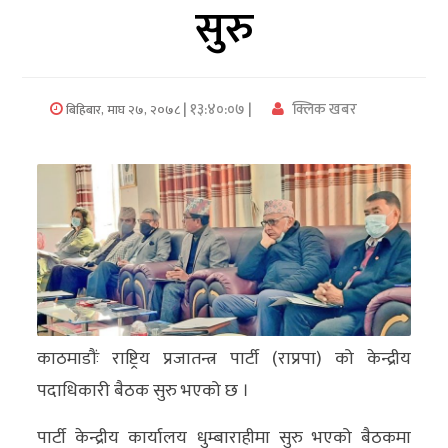
सुरु
अर्थ/
वाणिज्य
| १३:४०:०७ |
क्लिक खबर
बिहिबार, माघ २७, २०७८
मनाेरञ्जन
विज्ञान
प्रविधि
अन्तरर्वार्ता
विचार/
ब्लग
काठमाडौंः राष्ट्रिय प्रजातन्त्र पार्टी (राप्रपा) को केन्द्रीय
खेलकुद
पदाधिकारी बैठक सुरु भएको छ ।
रोचक
पार्टी केन्द्रीय कार्यालय धुम्बाराहीमा सुरु भएको बैठकमा