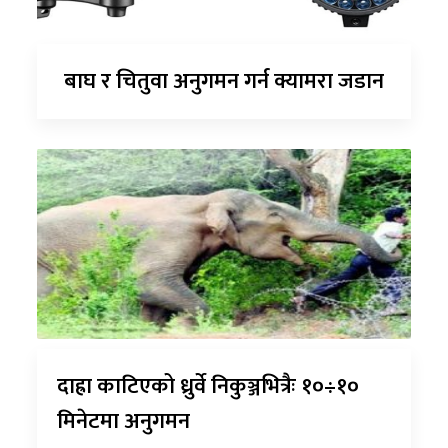
बाघ र चितुवा अनुगमन गर्न क्यामरा जडान
दाह्रा काटिएको ध्रुर्वे निकुञ्जभित्रैः १०÷१०
मिनेटमा अनुगमन