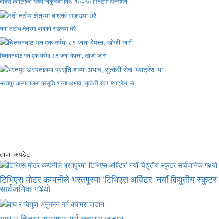
दाह्रा काटिएको ध्रुर्वे निकुञ्जभित्रैः १०÷१० मिनेटमा अनुगमन
नदी तटीय क्षेत्रमा बाघको सङ्ख्या धेरै
चितवनबाट गत एक वर्षमा ८९ जना बेपत्ता, खोजी जारी
भरतपुर अस्पतालमा प्रसूति शय्या अभाव, सुत्केरी सेवा ‘म्याट्रेस’ मा
ताजा अपडेट
टिभिएस मोटर कम्पनीले भरतपुरमा ‘टिभिएस अर्बिटर’ नयाँ विद्युतीय स्कुटर
सार्वजनिक ग¥यो
बाघ र चितुवा अनुगमन गर्न क्यामरा जडान