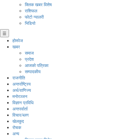
क्लिक खबर विशेष
राशिफल
फोटो ग्यालरी
भिडियो
☰
होमपेज
खबर
समाज
प्रदेश
आजको पत्रिका
सम्पादकीय
राजनीति
अन्तर्राष्ट्रिय
अर्थ/वाणिज्य
मनाेरञ्जन
विज्ञान प्रविधि
अन्तरर्वार्ता
विचार/ब्लग
खेलकुद
रोचक
अन्य