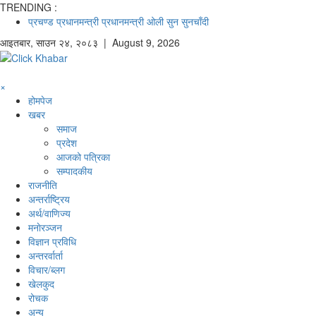
TRENDING :
प्रचण्ड
प्रधानमन्त्री
प्रधानमन्त्री ओली
सुन
सुनचाँदी
आइतबार
,
साउन
२४
,
२०८३
| August 9, 2026
×
होमपेज
खबर
समाज
प्रदेश
आजको पत्रिका
सम्पादकीय
राजनीति
अन्तर्राष्ट्रिय
अर्थ/वाणिज्य
मनाेरञ्जन
विज्ञान प्रविधि
अन्तरर्वार्ता
विचार/ब्लग
खेलकुद
रोचक
अन्य