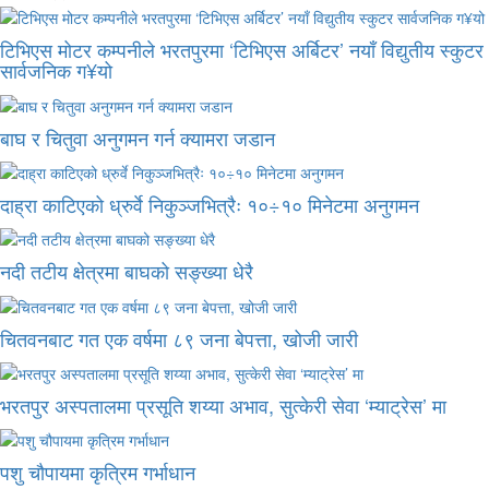
टिभिएस मोटर कम्पनीले भरतपुरमा ‘टिभिएस अर्बिटर’ नयाँ विद्युतीय स्कुटर
सार्वजनिक ग¥यो
बाघ र चितुवा अनुगमन गर्न क्यामरा जडान
दाह्रा काटिएको ध्रुर्वे निकुञ्जभित्रैः १०÷१० मिनेटमा अनुगमन
नदी तटीय क्षेत्रमा बाघको सङ्ख्या धेरै
चितवनबाट गत एक वर्षमा ८९ जना बेपत्ता, खोजी जारी
भरतपुर अस्पतालमा प्रसूति शय्या अभाव, सुत्केरी सेवा ‘म्याट्रेस’ मा
पशु चौपायमा कृत्रिम गर्भाधान