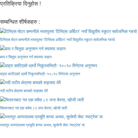
प्रतिक्रिया दिनुहोस !
सम्बन्धित शीर्षकहरु :
टिभिएस मोटर कम्पनीले भरतपुरमा ‘टिभिएस अर्बिटर’ नयाँ विद्युतीय स्कुटर सार्वजनिक ग¥यो
बाघ र चितुवा अनुगमन गर्न क्यामरा जडान
दाह्रा काटिएको ध्रुर्वे निकुञ्जभित्रैः १०÷१० मिनेटमा अनुगमन
नदी तटीय क्षेत्रमा बाघको सङ्ख्या धेरै
चितवनबाट गत एक वर्षमा ८९ जना बेपत्ता, खोजी जारी
भरतपुर अस्पतालमा प्रसूति शय्या अभाव, सुत्केरी सेवा ‘म्याट्रेस’ मा