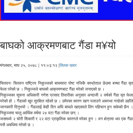
बाघको आक्रमणबाट गैंडा म¥यो
मंगलबार, माघ २५, २०७८
| ११:०३:१२ |
क्लिक खबर
चितवनः चितवन राष्ट्रिय निकुञ्जको बाघमाारा पोष्ट नजिकै काभ्रेताल छेउमा बच्चा गैंडा मृत
फेला परेको छ । निकुञ्जले बाघको आक्रमणबाट गैंडा मरेको जनाएको छ ।
निकुञ्जका सूचना अधिकारी गणेश प्रसाद तिवारीका अनुसार अन्दाजी २ वर्षको गैंडा मृत फेला
परेको हो । गैंडाको खुर सुरक्षित रहेको छ । उमेरका कारण खाग पलाउने अबस्था नरहेको उहाँले
जानकारी दिनुभयो । गैंडालाई केही दिन अघि बाघले खाएकाले लिंग पहिचान हुन सकेको छैन ।
निकुञ्जमा चालु आर्थिक वर्षमा २४ वटा गैंडा मरेका छन् ।
जसमध्ये २ चोरी शिकारी र २२ वटा प्राकृतिक कारणले मरेका हुन । वन क्षेत्रमा थप एक गैंडा
यसै अबधिमा मरेको छ ।