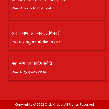
सम्पादकः नारायण काफ्ले
प्रधान सम्पादकः सनद अधिकारी
समाचार प्रमुख : अम्विका बन्जाडे
सह-सम्पादकः प्रदिप सुवेदी
सम्पर्क: ९८५५०५४१३५
Copyrights © 2022 Click Khabar All Rights Reserved