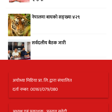
नेपालमा बाघको सङ्ख्या ४२९
सर्वदलीय बैठक जारी
अयोध्या मिडिया प्रा. लि. द्वारा संचालित
दर्ता नम्बर: 00161/079/080
अध्यक्ष एबं प्रकाशक : प्रस्ताव सुवेदी