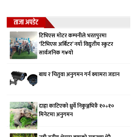
ताजा अपडेट
टिभिएस मोटर कम्पनीले भरतपुरमा
‘टिभिएस अर्बिटर’ नयाँ विद्युतीय स्कुटर
सार्वजनिक ग¥यो
बाघ र चितुवा अनुगमन गर्न क्यामरा जडान
दाह्रा काटिएको ध्रुर्वे निकुञ्जभित्रैः १०÷१०
मिनेटमा अनुगमन