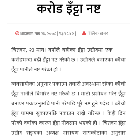
करोड इँट्टा नष्ट
अर्थ/
वाणिज्य
| १३:१८:१० |
क्लिक खबर
आइतबार, माघ २३, २०७८
मनाेरञ्जन
चितवन, २३ माघ। वर्षाले यहाँका इँट्टा उद्योगमा एक
विज्ञान
करोडभन्दा बढी इँट्टा नष्ट गरेको छ । उद्योगले बनाएका काँचा
प्रविधि
इँट्टा पानीले नष्ट गरेको हो ।
अन्तरर्वार्ता
व्यवसायीका अनुसार पकाउन तयारी अवस्थामा रहेका काँचो
विचार/
इँट्टा पानीले बिगारेर नष्ट गरेको छ । माटो प्रशोधन गरेर इँट्टा
ब्लग
बनाएर पकाउनुअघि पानी परेपछि पूरै नष्ट हुने गर्दछ । काँचो
इँट्टा घाममा सुकाएपछि पकाउन राख्ने गरिन्छ । केही दिन
खेलकुद
परेको वर्षाका कारण इँट्टा नोक्सान भएको हो । चितवन इँट्टा
रोचक
उद्योग सङ्घका अध्यक्ष नारायण सापकोटाका अनुसार