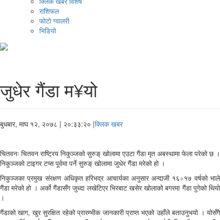
क्लिक खबर विशेष
राशिफल
फोटो ग्यालरी
भिडियो
जुधेर गैंडा म¥यो
बुधबार, माघ १२, २०७८
| २०:३३:२० |
क्लिक खबर
चितवनः चितवन राष्ट्रिय निकुञ्जको सुरुङ् खोलामा एउटा गैंडा मृत अबस्थामा फेला परेको छ ।
निकुञ्जको टाइगर टप्स पूर्वमा पर्ने सुरुङ् खोलामा जुधेर गैंडा मरेको हो ।
निकुञ्जका प्रमुख संरक्षण अधिकृत हरिभद्र आचार्यका अनुसार अन्दाजी १६÷१७ वर्षको भाले
गैंडा मरेको हो । अर्काे गैंडासँग जुध्दा लखेटिएर भिरबाट खसेर खोलाको बगरमा गैंडा पुगेको थियो
।
गैंडाको खाग, खुर सुरक्षित रहेको प्रारम्भीक जानकारी प्राप्त भएको उहाँले बताउनुभयो । योसँगै