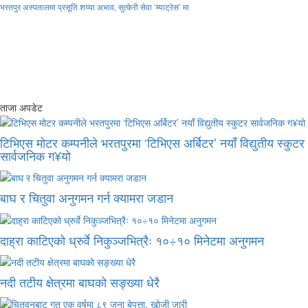
भरतपुर अस्पतालमा प्रसूति शय्या अभाव, सुत्केरी सेवा ‘म्याट्रेस’ मा
ताजा अपडेट
टिभिएस मोटर कम्पनीले भरतपुरमा ‘टिभिएस अर्बिटर’ नयाँ विद्युतीय स्कुटर
सार्वजनिक ग¥यो
बाघ र चितुवा अनुगमन गर्न क्यामरा जडान
दाह्रा काटिएको ध्रुर्वे निकुञ्जभित्रैः १०÷१० मिनेटमा अनुगमन
नदी तटीय क्षेत्रमा बाघको सङ्ख्या धेरै