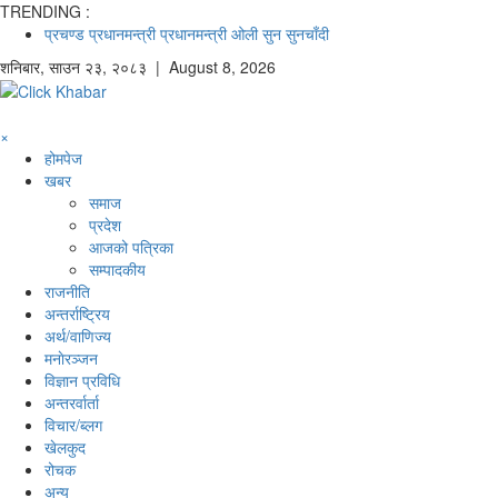
TRENDING :
प्रचण्ड
प्रधानमन्त्री
प्रधानमन्त्री ओली
सुन
सुनचाँदी
शनिबार
,
साउन
२३
,
२०८३
| August 8, 2026
×
होमपेज
खबर
समाज
प्रदेश
आजको पत्रिका
सम्पादकीय
राजनीति
अन्तर्राष्ट्रिय
अर्थ/वाणिज्य
मनाेरञ्जन
विज्ञान प्रविधि
अन्तरर्वार्ता
विचार/ब्लग
खेलकुद
रोचक
अन्य