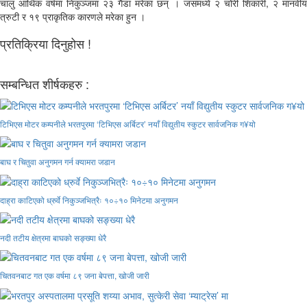
चालु आर्थिक वर्षमा निकुञ्जमा २३ गैंडा मरेका छन् । जसमध्ये २ चोरी शिकारी, २ मानवीय
त्रुटी र १९ प्राकृतिक कारणले मरेका हुन ।
प्रतिक्रिया दिनुहोस !
सम्बन्धित शीर्षकहरु :
टिभिएस मोटर कम्पनीले भरतपुरमा ‘टिभिएस अर्बिटर’ नयाँ विद्युतीय स्कुटर सार्वजनिक ग¥यो
बाघ र चितुवा अनुगमन गर्न क्यामरा जडान
दाह्रा काटिएको ध्रुर्वे निकुञ्जभित्रैः १०÷१० मिनेटमा अनुगमन
नदी तटीय क्षेत्रमा बाघको सङ्ख्या धेरै
चितवनबाट गत एक वर्षमा ८९ जना बेपत्ता, खोजी जारी