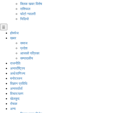
क्लिक खबर विशेष
राशिफल
फोटो ग्यालरी
भिडियो
☰
होमपेज
खबर
समाज
प्रदेश
आजको पत्रिका
सम्पादकीय
राजनीति
अन्तर्राष्ट्रिय
अर्थ/वाणिज्य
मनाेरञ्जन
विज्ञान प्रविधि
अन्तरर्वार्ता
विचार/ब्लग
खेलकुद
रोचक
अन्य