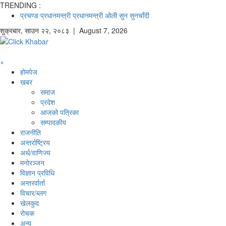
TRENDING :
प्रचण्ड
प्रधानमन्त्री
प्रधानमन्त्री ओली
सुन
सुनचाँदी
शुक्रबार
,
साउन
२२
,
२०८३
| August 7, 2026
×
होमपेज
खबर
समाज
प्रदेश
आजको पत्रिका
सम्पादकीय
राजनीति
अन्तर्राष्ट्रिय
अर्थ/वाणिज्य
मनाेरञ्जन
विज्ञान प्रविधि
अन्तरर्वार्ता
विचार/ब्लग
खेलकुद
रोचक
अन्य