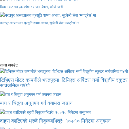
चितवनबाट गत एक वर्षमा ८९ जना बेपत्ता, खोजी जारी
भरतपुर अस्पतालमा प्रसूति शय्या अभाव, सुत्केरी सेवा ‘म्याट्रेस’ मा
ताजा अपडेट
टिभिएस मोटर कम्पनीले भरतपुरमा ‘टिभिएस अर्बिटर’ नयाँ विद्युतीय स्कुटर
सार्वजनिक ग¥यो
बाघ र चितुवा अनुगमन गर्न क्यामरा जडान
दाह्रा काटिएको ध्रुर्वे निकुञ्जभित्रैः १०÷१० मिनेटमा अनुगमन