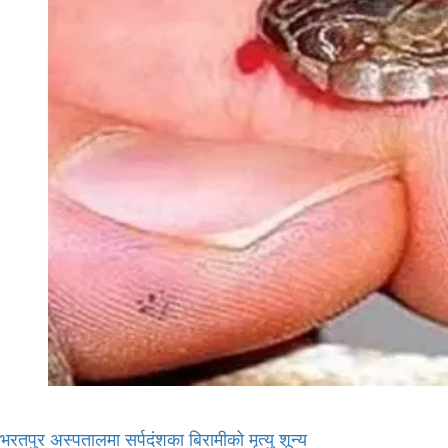
भरतपुर अस्पतालमा सर्पदंशका बिरामीको मृत्यु शून्य