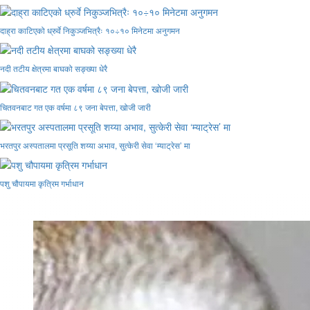
दाह्रा काटिएको ध्रुर्वे निकुञ्जभित्रैः १०÷१० मिनेटमा अनुगमन
नदी तटीय क्षेत्रमा बाघको सङ्ख्या धेरै
चितवनबाट गत एक वर्षमा ८९ जना बेपत्ता, खोजी जारी
भरतपुर अस्पतालमा प्रसूति शय्या अभाव, सुत्केरी सेवा ‘म्याट्रेस’ मा
पशु चौपायमा कृत्रिम गर्भाधान