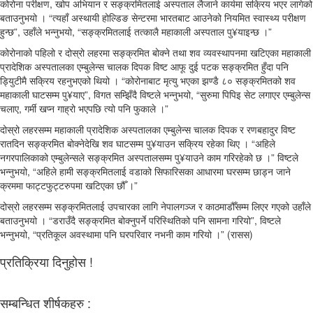
कोरोना परीक्षण, खोप अभियान र सङ्क्रमितलाई अस्पताल लैजाने कार्यमा सक्रिय भएर लागेको
बताउनुभयो । “त्यहाँ अस्थायी होल्डिङ सेन्टरमा भारतबाट आउनेको नियमित स्वास्थ्य परीक्षण
हुन्छ”, उहाँले भन्नुभयो, “सङ्क्रमितलाई तत्कालै महाकाली अस्पताल पु¥याइन्छ ।”
कोरोनाको पहिलो र दोस्रो लहरमा सङ्क्रमित बोक्ने तथा शव व्यवस्थापनमा खटिएका महाकाली
प्रादेशिक अस्पतालका एम्बुलेन्स चालक दिपक विष्ट आफू दुई पटक सङ्क्रमित हुँदा पनि
ड्यिुटीमै सक्रिय रहनुभएको थियो । “कोरोनाबाट मृत्यु भएका झण्डै ८० सङ्क्रमितको शव
महाकाली घाटसम्म पु¥याए”, विगत सम्झिँदै विष्टले भन्नुभयो, “सुरुमा पिपिइ सेट लगाएर एम्बुलेन्स
चलाए, गर्मी खप्न गाह्रो भएपछि त्यो पनि फुकाले ।”
दोस्रो लहरसम्म महाकाली प्रादेशिक अस्पतालका एम्बुलेन्स चालक दिपक र रणबहादुर विष्ट
रातदिन सङ्क्रमित बोक्नेदेखि शव घाटसम्म पु¥याउन सक्रिय रहेका थिए । “अहिले
नगरपालिकाको एम्बुलेन्सले सङ्क्रमित अस्पतालसम्म पु¥याउने काम गरिरहेको छ ।” विष्टले
भन्नुभयो, “अहिले हामी सङ्क्रमितलाई वडाको सिफारिसका आधारमा घरसम्म छाड्न जाने
क्रममा फाट्टफुट्टरुपमा खटिएका छौँ ।”
दोस्रो लहरसम्म सङ्क्रमितलाई उपचारका लागि नेपालगञ्ज र काठमाडौँसम्म लिएर गएको उहाँले
बताउनुभयो । “डराउँदै सङ्क्रमित बोक्नुपर्ने परिस्थितिको पनि सामना गरियो”, विष्टले
भन्नुभयो, “प्रतिकूल अवस्थामा पनि घरपरिवार नभनी काम गरियो ।” (रासस)
प्रतिक्रिया दिनुहोस !
सम्बन्धित शीर्षकहरु :