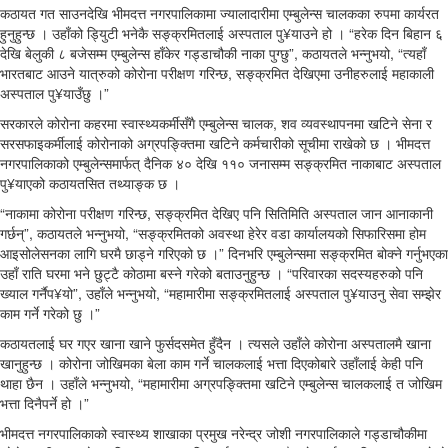
कठायत गत साउनदेखि भीमदत्त नगरपालिकामा ज्यालादारीमा एम्बुलेन्स चालकका रुपमा कार्यरत
हुनुहुन्छ । उहाँको ड्यिुटी भनेकै सङ्क्रमितलाई अस्पताल पु¥याउने हो । “हरेक दिन बिहान ६
देखि बेलुकी ८ बजेसम्म एम्बुलेन्स हाँकेर गड्डाचौकी नाका पुग्छु”, कठायतले भन्नुभयो, “त्यहाँ
भारतबाट आउने यात्रुको कोरोना परीक्षण गरिन्छ, सङ्क्रमित देखिएमा उनीहरुलाई महाकाली
अस्पताल पु¥याउँछु ।”
सरकारले कोरोना कहरमा स्वास्थ्यकर्मीसँगै एम्बुलेन्स चालक, शव व्यवस्थापनमा खटिने सेना र
सरसफाइकर्मीलाई कोरोनाको अग्रपङ्क्तिमा खटिने कर्मचारीको सूचीमा राखेको छ । भीमदत्त
नगरपालिकाको एम्बुलेन्समार्फत् दैनिक ४० देखि ११० जनासम्म सङ्क्रमित नाकाबाट अस्पताल
पु¥याएको कठायतसित तथ्याङ्क छ ।
“नाकामा कोरोना परीक्षण गरिन्छ, सङ्क्रमित देखिए पनि सितिमिति अस्पताल जान आनाकानी
गर्छन्”, कठायतले भन्नुभयो, “सङ्क्रमितको अवस्था हेरेर वडा कार्यालयको सिफारिसमा होम
आइसोलेसनका लागि घरमै छाड्ने गरिएको छ ।” दिनभरि एम्बुलेन्समा सङ्क्रमित बोक्ने गर्नुभएका
उहाँ राति घरमा भने छुट्टै कोठामा बस्ने गरेको बताउनुहुन्छ । “परिवारका सदस्यहरुको पनि
ख्याल गर्नैप¥यो”, उहाँले भन्नुभयो, “महामारीमा सङ्क्रमितलाई अस्पताल पु¥याउनु सेवा सम्झेर
काम गर्ने गरेको छु ।”
कठायतलाई घर गएर खाना खाने फुर्सदसमेत हुँदैन । त्यसले उहाँले कोरोना अस्पतालमै खाना
खानुहुन्छ । कोरोना जोखिमका बेला काम गर्ने चालकलाई भत्ता दिएकोबारे उहाँलाई केही पनि
थाहा छैन । उहाँले भन्नुभयो, “महामारीमा अग्रपङ्क्तिमा खटिने एम्बुलेन्स चालकलाई त जोखिम
भत्ता दिनैपर्ने हो ।”
भीमदत्त नगरपालिकाको स्वास्थ्य शाखाका प्रमुख नरेन्द्र जोशी नगरपालिकाले गड्डाचौकीमा