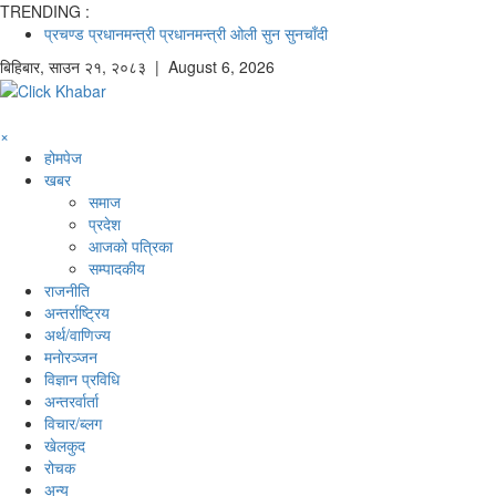
TRENDING :
प्रचण्ड
प्रधानमन्त्री
प्रधानमन्त्री ओली
सुन
सुनचाँदी
बिहिबार
,
साउन
२१
,
२०८३
| August 6, 2026
×
होमपेज
खबर
समाज
प्रदेश
आजको पत्रिका
सम्पादकीय
राजनीति
अन्तर्राष्ट्रिय
अर्थ/वाणिज्य
मनाेरञ्जन
विज्ञान प्रविधि
अन्तरर्वार्ता
विचार/ब्लग
खेलकुद
रोचक
अन्य