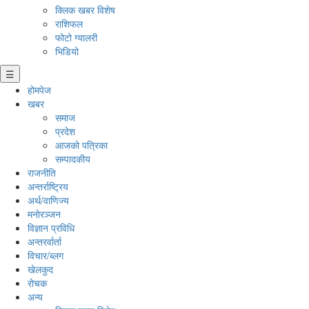
क्लिक खबर विशेष
राशिफल
फोटो ग्यालरी
भिडियो
☰
होमपेज
खबर
समाज
प्रदेश
आजको पत्रिका
सम्पादकीय
राजनीति
अन्तर्राष्ट्रिय
अर्थ/वाणिज्य
मनाेरञ्जन
विज्ञान प्रविधि
अन्तरर्वार्ता
विचार/ब्लग
खेलकुद
रोचक
अन्य