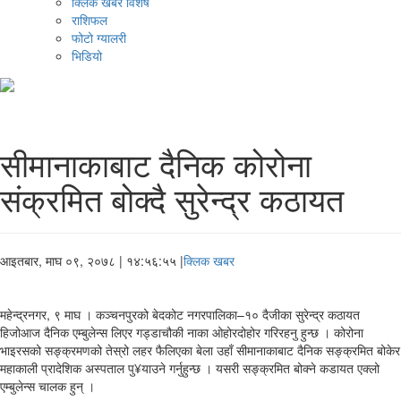
क्लिक खबर विशेष
राशिफल
फोटो ग्यालरी
भिडियो
सीमानाकाबाट दैनिक कोरोना
संक्रमित बोक्दै सुरेन्द्र कठायत
आइतबार, माघ ०९, २०७८
| १४:५६:५५ |
क्लिक खबर
महेन्द्रनगर, ९ माघ । कञ्चनपुरको बेदकोट नगरपालिका–१० दैजीका सुरेन्द्र कठायत
हिजोआज दैनिक एम्बुलेन्स लिएर गड्डाचौकी नाका ओहोरदोहोर गरिरहनु हुन्छ । कोरोना
भाइरसको सङ्क्रमणको तेस्रो लहर फैलिएका बेला उहाँ सीमानाकाबाट दैनिक सङ्क्रमित बोकेर
महाकाली प्रादेशिक अस्पताल पु¥याउने गर्नुहुन्छ । यसरी सङ्क्रमित बोक्ने कडायत एक्लो
एम्बुलेन्स चालक हुन् ।