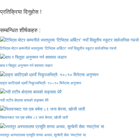
प्रतिक्रिया दिनुहोस !
सम्बन्धित शीर्षकहरु :
टिभिएस मोटर कम्पनीले भरतपुरमा ‘टिभिएस अर्बिटर’ नयाँ विद्युतीय स्कुटर सार्वजनिक ग¥यो
बाघ र चितुवा अनुगमन गर्न क्यामरा जडान
दाह्रा काटिएको ध्रुर्वे निकुञ्जभित्रैः १०÷१० मिनेटमा अनुगमन
नदी तटीय क्षेत्रमा बाघको सङ्ख्या धेरै
चितवनबाट गत एक वर्षमा ८९ जना बेपत्ता, खोजी जारी
भरतपुर अस्पतालमा प्रसूति शय्या अभाव, सुत्केरी सेवा ‘म्याट्रेस’ मा