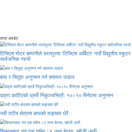
ताजा अपडेट
टिभिएस मोटर कम्पनीले भरतपुरमा ‘टिभिएस अर्बिटर’ नयाँ विद्युतीय स्कुटर
सार्वजनिक ग¥यो
बाघ र चितुवा अनुगमन गर्न क्यामरा जडान
दाह्रा काटिएको ध्रुर्वे निकुञ्जभित्रैः १०÷१० मिनेटमा अनुगमन
नदी तटीय क्षेत्रमा बाघको सङ्ख्या धेरै
चितवनबाट गत एक वर्षमा ८९ जना बेपत्ता, खोजी जारी