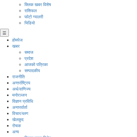
क्लिक खबर विशेष
राशिफल
फोटो ग्यालरी
भिडियो
☰
होमपेज
खबर
समाज
प्रदेश
आजको पत्रिका
सम्पादकीय
राजनीति
अन्तर्राष्ट्रिय
अर्थ/वाणिज्य
मनाेरञ्जन
विज्ञान प्रविधि
अन्तरर्वार्ता
विचार/ब्लग
खेलकुद
रोचक
अन्य