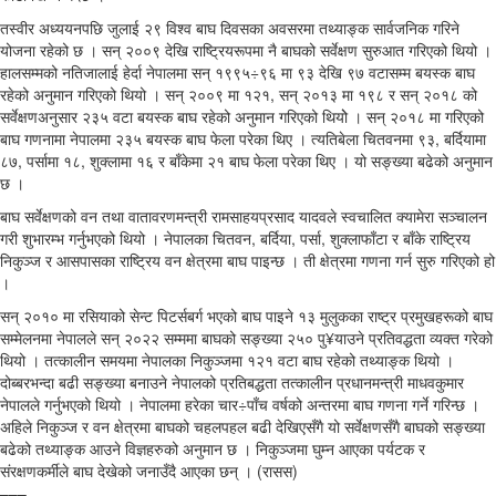
तस्वीर अध्ययनपछि जुलाई २९ विश्व बाघ दिवसका अवसरमा तथ्याङ्क सार्वजनिक गरिने
योजना रहेको छ । सन् २००९ देखि राष्ट्रियरूपमा नै बाघको सर्वेक्षण सुरुआत गरिएको थियो ।
हालसम्मको नतिजालाई हेर्दा नेपालमा सन् १९९५÷९६ मा ९३ देखि ९७ वटासम्म बयस्क बाघ
रहेको अनुमान गरिएको थियो । सन् २००९ मा १२१, सन् २०१३ मा १९८ र सन् २०१८ को
सर्वेक्षणअनुसार २३५ वटा बयस्क बाघ रहेको अनुमान गरिएको थियोे । सन् २०१८ मा गरिएको
बाघ गणनामा नेपालमा २३५ बयस्क बाघ फेला परेका थिए । त्यतिबेला चितवनमा ९३, बर्दियामा
८७, पर्सामा १८, शुक्लामा १६ र बाँकेमा २१ बाघ फेला परेका थिए । यो सङ्ख्या बढेको अनुमान
छ ।
बाघ सर्वेक्षणको वन तथा वातावरणमन्त्री रामसाहयप्रसाद यादवले स्वचालित क्यामेरा सञ्चालन
गरी शुभारम्भ गर्नुभएको थियो । नेपालका चितवन, बर्दिया, पर्सा, शुक्लाफाँटा र बाँके राष्ट्रिय
निकुञ्ज र आसपासका राष्ट्रिय वन क्षेत्रमा बाघ पाइन्छ । ती क्षेत्रमा गणना गर्न सुरु गरिएको हो
।
सन् २०१० मा रसियाको सेन्ट पिटर्सबर्ग भएको बाघ पाइने १३ मुलुकका राष्ट्र प्रमुखहरूको बाघ
सम्मेलनमा नेपालले सन् २०२२ सम्ममा बाघको सङ्ख्या २५० पु¥याउने प्रतिवद्धता व्यक्त गरेको
थियो । तत्कालीन समयमा नेपालका निकुञ्जमा १२१ वटा बाघ रहेको तथ्याङ्क थियो ।
दोब्बरभन्दा बढी सङ्ख्या बनाउने नेपालको प्रतिबद्धता तत्कालीन प्रधानमन्त्री माधवकुमार
नेपालले गर्नुभएको थियो । नेपालमा हरेका चार÷पाँच वर्षको अन्तरमा बाघ गणना गर्ने गरिन्छ ।
अहिले निकुञ्ज र वन क्षेत्रमा बाघको चहलपहल बढी देखिएसँगै यो सर्वेक्षणसँगै बाघको सङ्ख्या
बढेको तथ्याङ्क आउने विज्ञहरुको अनुमान छ । निकुञ्जमा घुम्न आएका पर्यटक र
संरक्षणकर्मीले बाघ देखेको जनाउँदै आएका छन् । (रासस)
–––