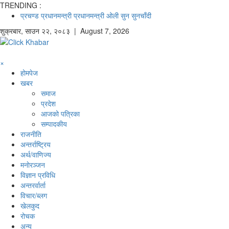
TRENDING :
प्रचण्ड
प्रधानमन्त्री
प्रधानमन्त्री ओली
सुन
सुनचाँदी
शुक्रबार
,
साउन
२२
,
२०८३
| August 7, 2026
×
होमपेज
खबर
समाज
प्रदेश
आजको पत्रिका
सम्पादकीय
राजनीति
अन्तर्राष्ट्रिय
अर्थ/वाणिज्य
मनाेरञ्जन
विज्ञान प्रविधि
अन्तरर्वार्ता
विचार/ब्लग
खेलकुद
रोचक
अन्य