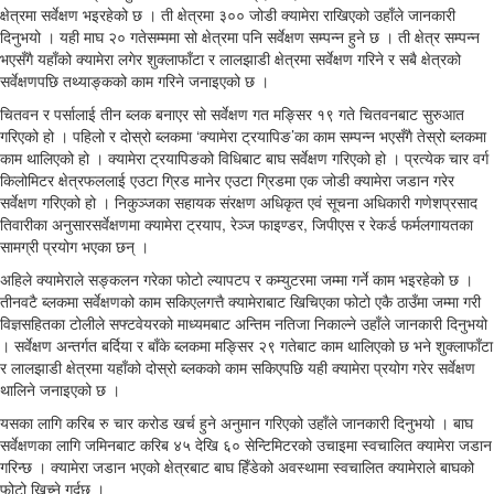
क्षेत्रमा सर्वेक्षण भइरहेको छ । ती क्षेत्रमा ३०० जोडी क्यामेरा राखिएको उहाँले जानकारी
दिनुभयो । यही माघ २० गतेसम्ममा सो क्षेत्रमा पनि सर्वेक्षण सम्पन्न हुने छ । ती क्षेत्र सम्पन्न
भएसँगै यहाँको क्यामेरा लगेर शुक्लाफाँटा र लालझाडी क्षेत्रमा सर्वेक्षण गरिने र सबै क्षेत्रको
सर्वेक्षणपछि तथ्याङ्कको काम गरिने जनाइएको छ ।
चितवन र पर्सालाई तीन ब्लक बनाएर सो सर्वेक्षण गत मङ्सिर १९ गते चितवनबाट सुरुआत
गरिएको हो । पहिलो र दोस्रो ब्लकमा ‘क्यामेरा ट्रयापिङ’का काम सम्पन्न भएसँगै तेस्रो ब्लकमा
काम थालिएको हो । क्यामेरा ट्रयापिङको विधिबाट बाघ सर्वेक्षण गरिएको हो । प्रत्येक चार वर्ग
किलोमिटर क्षेत्रफललाई एउटा ग्रिड मानेर एउटा ग्रिडमा एक जोडी क्यामेरा जडान गरेर
सर्वेक्षण गरिएको हो । निकुञ्जका सहायक संरक्षण अधिकृत एवं सूचना अधिकारी गणेशप्रसाद
तिवारीका अनुसारसर्वेक्षणमा क्यामेरा ट्रयाप, रेञ्ज फाइण्डर, जिपीएस र रेकर्ड फर्मलगायतका
सामग्री प्रयोग भएका छन् ।
अहिले क्यामेराले सङ्कलन गरेका फोटो ल्यापटप र कम्युटरमा जम्मा गर्ने काम भइरहेको छ ।
तीनवटै ब्लकमा सर्वेक्षणको काम सकिएलगत्तै क्यामेराबाट खिचिएका फोटो एकै ठाउँमा जम्मा गरी
विज्ञसहितका टोलीले सफ्टवेयरको माध्यमबाट अन्तिम नतिजा निकाल्ने उहाँले जानकारी दिनुभयो
। सर्वेक्षण अन्तर्गत बर्दिया र बाँके ब्लकमा मङ्सिर २९ गतेबाट काम थालिएको छ भने शुक्लाफाँटा
र लालझाडी क्षेत्रमा यहाँको दोस्रो ब्लकको काम सकिएपछि यही क्यामेरा प्रयोग गरेर सर्वेक्षण
थालिने जनाइएको छ ।
यसका लागि करिब रु चार करोड खर्च हुने अनुमान गरिएको उहाँले जानकारी दिनुभयो । बाघ
सर्वेक्षणका लागि जमिनबाट करिब ४५ देखि ६० सेन्टिमिटरको उचाइमा स्वचालित क्यामेरा जडान
गरिन्छ । क्यामेरा जडान भएको क्षेत्रबाट बाघ हिँडेको अवस्थामा स्वचालित क्यामेराले बाघको
फोटो खिच्ने गर्दछ ।