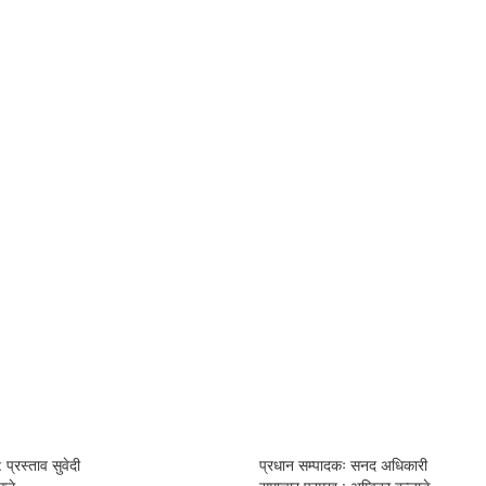
 प्रस्ताव सुवेदी
प्रधान सम्पादकः सनद अधिकारी
्ले
समाचार प्रमुख : अम्विका बन्जाडे