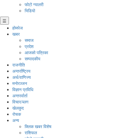
फोटो ग्यालरी
भिडियो
☰
होमपेज
खबर
समाज
प्रदेश
आजको पत्रिका
सम्पादकीय
राजनीति
अन्तर्राष्ट्रिय
अर्थ/वाणिज्य
मनाेरञ्जन
विज्ञान प्रविधि
अन्तरर्वार्ता
विचार/ब्लग
खेलकुद
रोचक
अन्य
क्लिक खबर विशेष
राशिफल