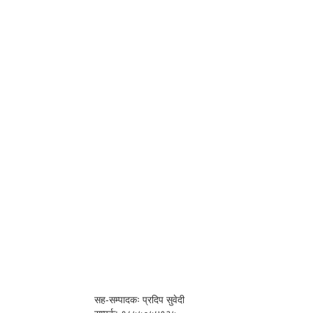
सह-सम्पादकः प्रदिप सुवेदी
सम्पर्क: ९८५५०५४१३५