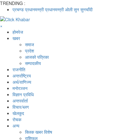
TRENDING :
प्रचण्ड
प्रधानमन्त्री
प्रधानमन्त्री ओली
सुन
सुनचाँदी
×
होमपेज
खबर
समाज
प्रदेश
आजको पत्रिका
सम्पादकीय
राजनीति
अन्तर्राष्ट्रिय
अर्थ/वाणिज्य
मनाेरञ्जन
विज्ञान प्रविधि
अन्तरर्वार्ता
विचार/ब्लग
खेलकुद
रोचक
अन्य
क्लिक खबर विशेष
राशिफल