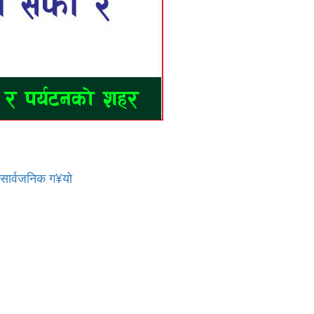
र सार्वजनिक ग¥यो