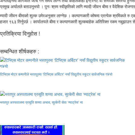
अनलाइनमा कागजात जाँच गर्न समय लाग्ने तथा कहिलेकाहीँ इन्टरनेट वा सर्भरको समस्या हुनसक
प्रमुख अर्यालले बताउनुभयो । पुनः श्रम स्वीकृतिको लागि म्यादी जीवन बीमा र वैदेशिक रोजगार 
म्यादी जीवन बीमाको शुल्क उमेरअनुसार लाग्नेछ । कल्याणकारी कोषमा प्रत्येक श्रमिकले रु
हजार ९६३ तिर्नुपर्छ । कार्यालयले बीमा र कल्याणकारी शुल्कबाहेक अतिरिक्त रकम नबुझाउन से
प्रतिक्रिया दिनुहोस !
सम्बन्धित शीर्षकहरु :
टिभिएस मोटर कम्पनीले भरतपुरमा ‘टिभिएस अर्बिटर’ नयाँ विद्युतीय स्कुटर सार्वजनिक ग¥यो
भरतपुर अस्पतालमा प्रसूति शय्या अभाव, सुत्केरी सेवा ‘म्याट्रेस’ मा