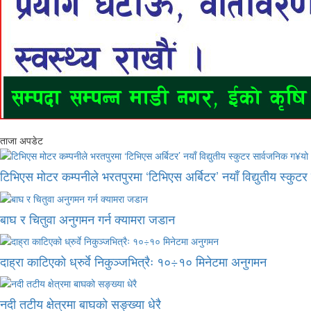
ताजा अपडेट
टिभिएस मोटर कम्पनीले भरतपुरमा ‘टिभिएस अर्बिटर’ नयाँ विद्युतीय स्कुट
बाघ र चितुवा अनुगमन गर्न क्यामरा जडान
दाह्रा काटिएको ध्रुर्वे निकुञ्जभित्रैः १०÷१० मिनेटमा अनुगमन
नदी तटीय क्षेत्रमा बाघको सङ्ख्या धेरै