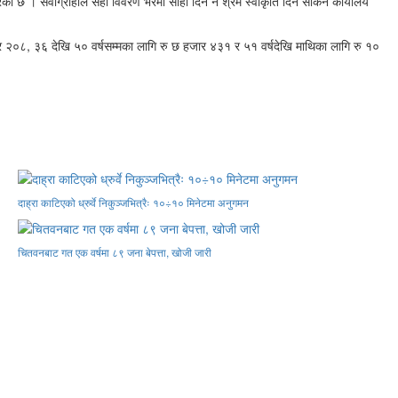
ो छ । सेवाग्राहीले सही विवरण भरेमा सोही दिन नै श्रम स्वीकृति दिन सकिने कार्यालय
जार २०८, ३६ देखि ५० वर्षसम्मका लागि रु छ हजार ४३१ र ५१ वर्षदेखि माथिका लागि रु १०
दाह्रा काटिएको ध्रुर्वे निकुञ्जभित्रैः १०÷१० मिनेटमा अनुगमन
चितवनबाट गत एक वर्षमा ८९ जना बेपत्ता, खोजी जारी