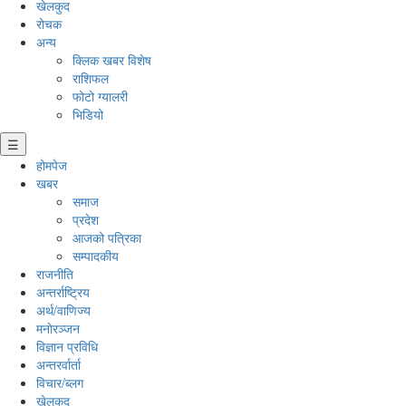
खेलकुद
रोचक
अन्य
क्लिक खबर विशेष
राशिफल
फोटो ग्यालरी
भिडियो
☰
होमपेज
खबर
समाज
प्रदेश
आजको पत्रिका
सम्पादकीय
राजनीति
अन्तर्राष्ट्रिय
अर्थ/वाणिज्य
मनाेरञ्जन
विज्ञान प्रविधि
अन्तरर्वार्ता
विचार/ब्लग
खेलकुद