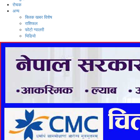
रोचक
अन्य
क्लिक खबर विशेष
राशिफल
फोटो ग्यालरी
भिडियो