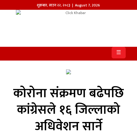
शुक्रबार
,
साउन
२२
,
२०८३
| August 7, 2026
होमपेज
खबर
☰
समाज
प्रदेश
आजको
कोरोना संक्रमण बढेपछि
पत्रिका
कांग्रेसले १६ जिल्लाको
सम्पादकीय
अधिवेशन सार्ने
राजनीति
अन्तर्राष्ट्रिय