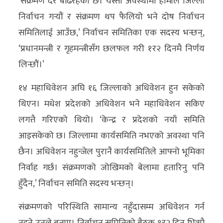
‘संक्रमण दर बढिरहेको छ। यस्तो अवस्थामा हामीले जिल्ला
अन्य
निर्वाचन गर्‍यौं र संक्रमण थप फैलियो भने दोष निर्वाचन
समितिलाई आउँछ,’ निर्वाचन समितिका एक सदस्य भन्छन्,
क्लिक
‘प्रधानमन्त्री र गृहमन्त्रीसँग छलफल गरी १र२ दिनमै निर्णय
खबर
लिन्छौं।’
विशेष
१४ महाधिवेशन अघि १६ जिल्लाको अधिवेशन हुन सकेको
राशिफल
थिएन। मधेश प्रदेशको अधिवेशन भने महाधिवेशन सकिए
फोटो
लगत्तै गरिएको थियो। ‘केन्द्र र प्रदेशको नयाँ समिति
ग्यालरी
आइसकेको छ। जिल्लामा कार्यसमिति नभएको अवस्था पनि
भिडियो
छैन। अधिवेशन नहुन्जेल पुरानै कार्यसमितिले आफ्नो भूमिका
निर्वाह गर्छ। संक्रमणको जोखिमको बेलामा हतारिनु पनि
हुँदैन,’ निर्वाचन समिति सदस्य भन्छन्।
संक्रमणको परिस्थिति सामान्य नहुँदासम्म अधिवेशन गर्न