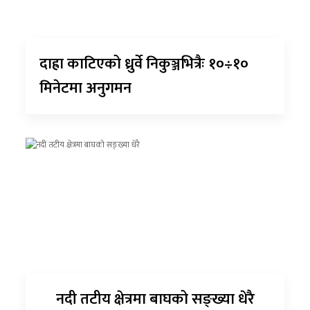
दाह्रा काटिएको ध्रुर्वे निकुञ्जभित्रैः १०÷१०
मिनेटमा अनुगमन
नदी तटीय क्षेत्रमा बाघको सङ्ख्या धेरै