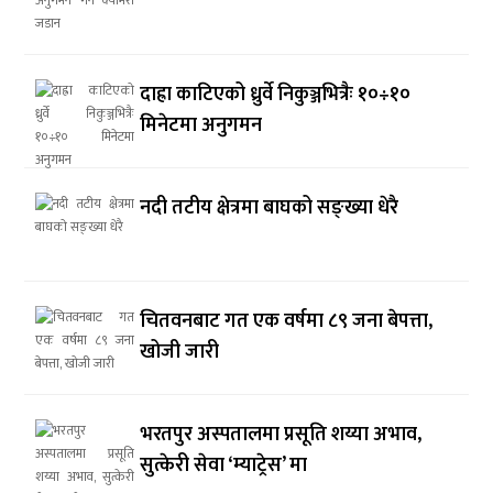
दाह्रा काटिएको ध्रुर्वे निकुञ्जभित्रैः १०÷१०
मिनेटमा अनुगमन
नदी तटीय क्षेत्रमा बाघको सङ्ख्या धेरै
चितवनबाट गत एक वर्षमा ८९ जना बेपत्ता,
खोजी जारी
भरतपुर अस्पतालमा प्रसूति शय्या अभाव,
सुत्केरी सेवा ‘म्याट्रेस’ मा