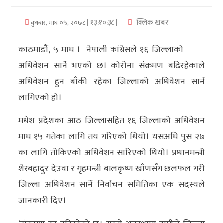
अर्थ/
| १३:१०:३८ |
क्लिक खबर
बुधबार, माघ ०५, २०७८
वाणिज्य
काठमाडौं, ५ माघ । नेपाली कांग्रेसले १६ जिल्लाको
मनाेरञ्जन
अधिवेशन सार्ने भएको छ। कोरोना संक्रमण बढिरहेकाले
अधिवेशन हुन बाँकी रहेका जिल्लाको अधिवेशन सार्न
विज्ञान
लागिएको हो।
प्रविधि
मधेश प्रदेशका आठ जिल्लासहित १६ जिल्लाको अधिवेशन
अन्तरर्वार्ता
माघ १५ गतेका लागि तय गरिएको थियो। यसअघि पुस २७
विचार/
का लागि तोकिएको अधिवेशन सारिएको थियो। प्रधानमन्त्री
ब्लग
शेरबहादुर देउवा र गृहमन्त्री बालकृष्ण खाँणसँग छलफल गरी
जिल्ला अधिवेशन सार्ने निर्वाचन समितिका एक सदस्यले
खेलकुद
जानकारी दिए।
रोचक