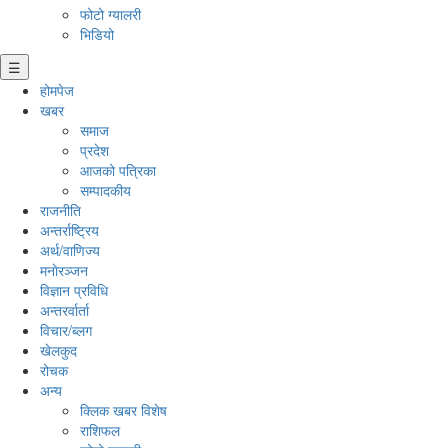
फोटो ग्यालरी
भिडियो
☰
होमपेज
खबर
समाज
प्रदेश
आजको पत्रिका
सम्पादकीय
राजनीति
अन्तर्राष्ट्रिय
अर्थ/वाणिज्य
मनाेरञ्जन
विज्ञान प्रविधि
अन्तरर्वार्ता
विचार/ब्लग
खेलकुद
रोचक
अन्य
क्लिक खबर विशेष
राशिफल