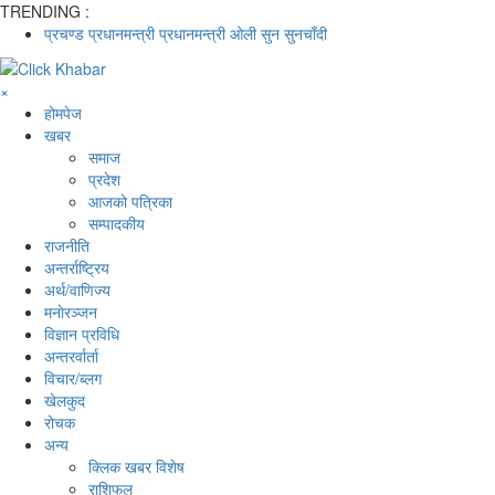
TRENDING :
प्रचण्ड
प्रधानमन्त्री
प्रधानमन्त्री ओली
सुन
सुनचाँदी
×
होमपेज
खबर
समाज
प्रदेश
आजको पत्रिका
सम्पादकीय
राजनीति
अन्तर्राष्ट्रिय
अर्थ/वाणिज्य
मनाेरञ्जन
विज्ञान प्रविधि
अन्तरर्वार्ता
विचार/ब्लग
खेलकुद
रोचक
अन्य
क्लिक खबर विशेष
राशिफल