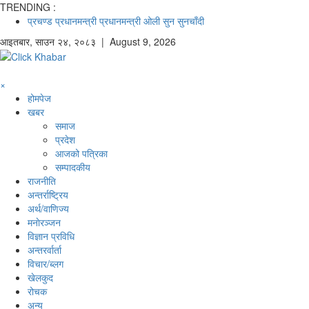
TRENDING :
प्रचण्ड
प्रधानमन्त्री
प्रधानमन्त्री ओली
सुन
सुनचाँदी
आइतबार
,
साउन
२४
,
२०८३
| August 9, 2026
×
होमपेज
खबर
समाज
प्रदेश
आजको पत्रिका
सम्पादकीय
राजनीति
अन्तर्राष्ट्रिय
अर्थ/वाणिज्य
मनाेरञ्जन
विज्ञान प्रविधि
अन्तरर्वार्ता
विचार/ब्लग
खेलकुद
रोचक
अन्य