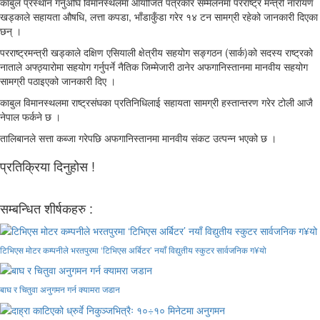
काबुल प्रस्थान गर्नुअघि विमानस्थलमा आयोजित पत्रकार सम्मेलनमा परराष्ट्र मन्त्री नारायण
खड्काले सहायता औषधि, लत्ता कपडा, भाँडाकुँडा गरेर १४ टन सामग्री रहेको जानकारी दिएका
छन् ।
परराष्ट्रमन्त्री खड्काले दक्षिण एसियाली क्षेत्रीय सहयोग सङ्गठन (सार्क)को सदस्य राष्ट्रको
नाताले अफ्ठ्यारोमा सहयोग गर्नुपर्ने नैतिक जिम्मेजारी ठानेर अफगानिस्तानमा मानवीय सहयोग
सामग्री पठाइएको जानकारी दिए ।
काबुल विमानस्थलमा राष्ट्रसंघका प्रतिनिधिलाई सहायता सामग्री हस्तान्तरण गरेर टोली आजै
नेपाल फर्कने छ ।
तालिबानले सत्ता कब्जा गरेपछि अफगानिस्तानमा मानवीय संकट उत्पन्न भएको छ ।
प्रतिक्रिया दिनुहोस !
सम्बन्धित शीर्षकहरु :
टिभिएस मोटर कम्पनीले भरतपुरमा ‘टिभिएस अर्बिटर’ नयाँ विद्युतीय स्कुटर सार्वजनिक ग¥यो
बाघ र चितुवा अनुगमन गर्न क्यामरा जडान