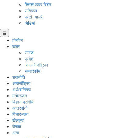
क्लिक खबर विशेष
राशिफल
फोटो ग्यालरी
भिडियो
☰
होमपेज
खबर
समाज
प्रदेश
आजको पत्रिका
सम्पादकीय
राजनीति
अन्तर्राष्ट्रिय
अर्थ/वाणिज्य
मनाेरञ्जन
विज्ञान प्रविधि
अन्तरर्वार्ता
विचार/ब्लग
खेलकुद
रोचक
अन्य