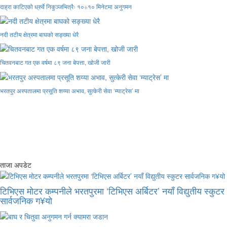
दाह्रा काटिएको ध्रुर्वे निकुञ्जभित्रैः १०÷१० मिनेटमा अनुगमन
नदी तटीय क्षेत्रमा बाघको सङ्ख्या धेरै
चितवनबाट गत एक वर्षमा ८९ जना बेपत्ता, खोजी जारी
भरतपुर अस्पतालमा प्रसूति शय्या अभाव, सुत्केरी सेवा ‘म्याट्रेस’ मा
ताजा अपडेट
टिभिएस मोटर कम्पनीले भरतपुरमा ‘टिभिएस अर्बिटर’ नयाँ विद्युतीय स्कुटर
सार्वजनिक ग¥यो