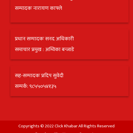
सम्पादकः नारायण काफ्ले
प्रधान सम्पादकः सनद अधिकारी
समाचार प्रमुख : अम्विका बन्जाडे
सह-सम्पादकः प्रदिप सुवेदी
सम्पर्क: ९८५५०५४१३५
Copyrights © 2022 Click Khabar All Rights Reserved