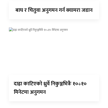
बाघ र चितुवा अनुगमन गर्न क्यामरा जडान
दाह्रा काटिएको ध्रुर्वे निकुञ्जभित्रैः १०÷१०
मिनेटमा अनुगमन