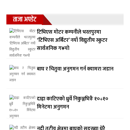
ताजा अपडेट
टिभिएस मोटर कम्पनीले भरतपुरमा
‘टिभिएस अर्बिटर’ नयाँ विद्युतीय स्कुटर
सार्वजनिक ग¥यो
बाघ र चितुवा अनुगमन गर्न क्यामरा जडान
दाह्रा काटिएको ध्रुर्वे निकुञ्जभित्रैः १०÷१०
मिनेटमा अनुगमन
नदी तटीय क्षेत्रमा बाघको सङ्ख्या धेरै