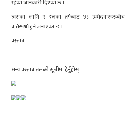
रहेको जानकारी दिएको छ ।
अन्य
त्यसका लागि ९ दलका तर्फबाट ४३ उम्मेदवारहरूबीच
क्लिक
प्रतिस्पर्धा हुने जनाएको छ ।
खबर
विशेष
प्रस्ताव
राशिफल
फोटो
अन्य प्रस्ताव तलको सूचीमा हेर्नुहोस्
ग्यालरी
भिडियो