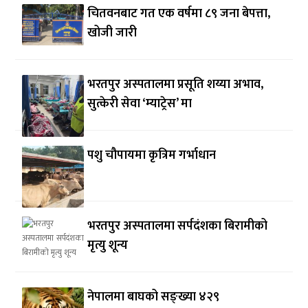
चितवनबाट गत एक वर्षमा ८९ जना बेपत्ता,
खोजी जारी
भरतपुर अस्पतालमा प्रसूति शय्या अभाव,
सुत्केरी सेवा ‘म्याट्रेस’ मा
पशु चौपायमा कृत्रिम गर्भाधान
भरतपुर अस्पतालमा सर्पदंशका बिरामीको
मृत्यु शून्य
नेपालमा बाघको सङ्ख्या ४२९