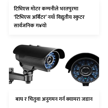
टिभिएस मोटर कम्पनीले भरतपुरमा
‘टिभिएस अर्बिटर’ नयाँ विद्युतीय स्कुटर
सार्वजनिक ग¥यो
बाघ र चितुवा अनुगमन गर्न क्यामरा जडान