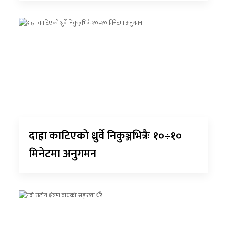
दाह्रा काटिएको ध्रुर्वे निकुञ्जभित्रैः १०÷१०
मिनेटमा अनुगमन