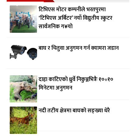
टिभिएस मोटर कम्पनीले भरतपुरमा
‘टिभिएस अर्बिटर’ नयाँ विद्युतीय स्कुटर
सार्वजनिक ग¥यो
बाघ र चितुवा अनुगमन गर्न क्यामरा जडान
दाह्रा काटिएको ध्रुर्वे निकुञ्जभित्रैः १०÷१०
मिनेटमा अनुगमन
नदी तटीय क्षेत्रमा बाघको सङ्ख्या धेरै