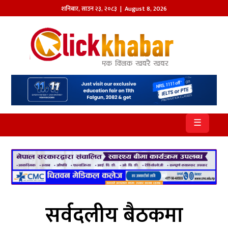
शनिबार
,
साउन
२३
,
२०८३
| August 8, 2026
होमपेज
खबर
समाज
प्रदेश
☰
आजको
पत्रिका
सम्पादकीय
राजनीति
सर्वदलीय बैठकमा
अन्तर्राष्ट्रिय