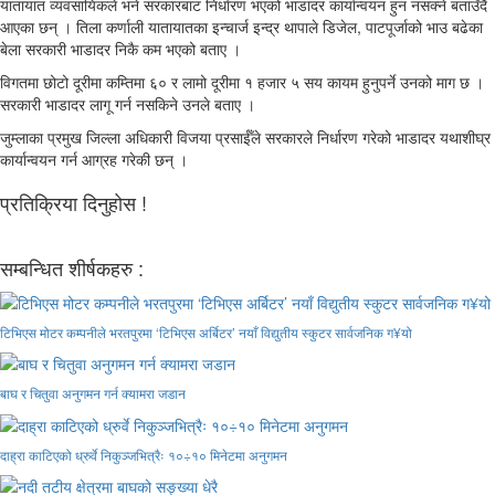
यातायात व्यवसायिकले भने सरकारबाट निर्धारण भएको भाडादर कार्यान्वयन हुन नसक्ने बताउँदै
आएका छन् । तिला कर्णाली यातायातका इन्चार्ज इन्द्र थापाले डिजेल, पाटपूर्जाको भाउ बढेका
बेला सरकारी भाडादर निकै कम भएको बताए ।
विगतमा छोटो दूरीमा कम्तिमा ६० र लामो दूरीमा १ हजार ५ सय कायम हुनुपर्ने उनको माग छ ।
सरकारी भाडादर लागू गर्न नसकिने उनले बताए ।
जुम्लाका प्रमुख जिल्ला अधिकारी विजया प्रसाईँले सरकारले निर्धारण गरेको भाडादर यथाशीघ्र
कार्यान्वयन गर्न आग्रह गरेकी छन् ।
प्रतिक्रिया दिनुहोस !
सम्बन्धित शीर्षकहरु :
टिभिएस मोटर कम्पनीले भरतपुरमा ‘टिभिएस अर्बिटर’ नयाँ विद्युतीय स्कुटर सार्वजनिक ग¥यो
बाघ र चितुवा अनुगमन गर्न क्यामरा जडान
दाह्रा काटिएको ध्रुर्वे निकुञ्जभित्रैः १०÷१० मिनेटमा अनुगमन