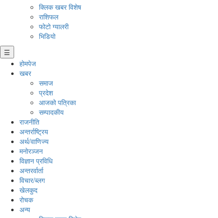
क्लिक खबर विशेष
राशिफल
फोटो ग्यालरी
भिडियो
☰
होमपेज
खबर
समाज
प्रदेश
आजको पत्रिका
सम्पादकीय
राजनीति
अन्तर्राष्ट्रिय
अर्थ/वाणिज्य
मनाेरञ्जन
विज्ञान प्रविधि
अन्तरर्वार्ता
विचार/ब्लग
खेलकुद
रोचक
अन्य