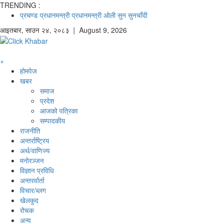
TRENDING :
प्रचण्ड
प्रधानमन्त्री
प्रधानमन्त्री ओली
सुन
सुनचाँदी
आइतबार
,
साउन
२४
,
२०८३
| August 9, 2026
×
होमपेज
खबर
समाज
प्रदेश
आजको पत्रिका
सम्पादकीय
राजनीति
अन्तर्राष्ट्रिय
अर्थ/वाणिज्य
मनाेरञ्जन
विज्ञान प्रविधि
अन्तरर्वार्ता
विचार/ब्लग
खेलकुद
रोचक
अन्य