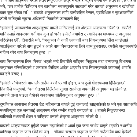
। “बाघले आक्रमण गरेको क्षेत्र निकुञ्जको क्षेत्र नभएर राष्ट्रिय वनमा पर्ने क्षेत्र हो”, तिवारीले
भने, “तर हामीले डिभिजन वन कार्यालय नवलपुरसँग सहकार्य गरेर बाघको अनुगमन र खोजीको
काम सुरु गरेका छौँ ।” बाघको अनुमगनका लागि हात्तीसहित रेन्जर, प्राविधिक र सुरक्षाकर्मीको
टोली खटिएको सूचना अधिकारी तिवारीले जानकारी दिए ।
“हामीलाई जानकारीमा आएअनुसार बाघले मानिसलाई वन क्षेत्रमा आक्रमण गरेको छ, त्यसैले
मानिसलाई आक्रमण गर्ने बाघ कुन हो भनेर हामीले क्यामेरा ट्रयापिङका माध्यमबाट अनुगमन
गरिरहेका छौँ”, तिवारीले भने, “अनुगमन नै नगरी एक्कासी बाघ नियन्त्रणमा लिँदा मान्छेलाई
आतङ्कित पारेको बाघ छुट्ने र अर्को बाघ नियन्त्रणमा लिने काम हुनसक्छ, त्यसैले अनुगमनपछि
यकिन गरेर बाघ नियन्त्रण हुन्छ ।”
बाघ नियन्त्रणमा लिन ‘रिस्क’ भएको भन्दै तिवारीले राष्ट्रिय निकुञ्ज तथा वन्यजन्तु विभागमा
पत्राचार गरिसकिएको र उताबाट लिखित आदेश आएपछि बाघ नियन्त्रणको कामलाई अगाडि
बढाइने बताए ।
“हामीले सोचेजस्तो बाघ एकै ठाउँमा बस्ने प्राणी होइन, बाघ ठूलो क्षेत्रफलमा हिँडिरहन्छ”,
तिवारीले भन्नुभयो, “वन क्षेत्रमा दिउँसोमा सुरक्षा सतर्कता अपनाउँदै अनुगमन भइरहेको छ,
बाघको ताजा पाइला देखेको अवस्थामा सोहीअनुसार अनुगमन हुन्छ ।”
दुम्कीबास आसपास क्षेत्रमा डेढ महिनायता बाघले दुई जनालाई खाइसकेको छ भने एक साताअघि
मध्यविन्दुमा एक जनालाई आक्रमण गरेर गम्भीर घाइते बनाएको छ । बाघले निकुञ्जभन्दा
बाहिरको मध्यवर्ती क्षेत्र र राष्ट्रिय वनको क्षेत्रमा आक्रमण गरेको हो ।
बाघको आक्रमणबाट दुईको ज्यान गइसकेको र अर्का एक जना गम्भीर घाइते भएपछि स्थानीय
बासिन्दा जङ्गल जान छोडेका छन् । चौपाया चराउन जङ्गल जानेले ठाउँठाउँमा बाघ देखेको