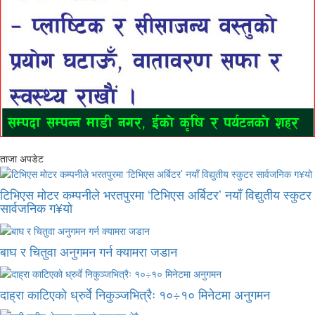
ताजा अपडेट
टिभिएस मोटर कम्पनीले भरतपुरमा ‘टिभिएस अर्बिटर’ नयाँ विद्युतीय स्कुटर
सार्वजनिक ग¥यो
बाघ र चितुवा अनुगमन गर्न क्यामरा जडान
दाह्रा काटिएको ध्रुर्वे निकुञ्जभित्रैः १०÷१० मिनेटमा अनुगमन