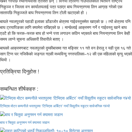
खबर गरेपछि स्थानीयवासी त्रसित छन् । विनयी त्रिवेणी गाउँपालिकाले चितवन राष्ट्रिय
निकुञ्ज र जिल्ला वन कार्यालयलाई पत्र पठाएर बाघ नियन्त्रणमा लिन आग्रह गरेको एक
सातापछि निकुञ्जले बाघ नियन्त्रणमा लिन टोली खटाएको हो ।
बाघले नवलपुरको पहाडी इलाका डाँडाजोर क्षेत्रमा गाईवस्तुसमेत खाएको छ । त्यो क्षेत्रमा पनि
बाघ ट्रयापिङका लागि क्यामेरा राखिएको छ । मान्छेलाई आक्रमण गर्ने र गाईवस्तु खाने बाघ
एउटै हो कि फरक–फरक बाघ हो भन्ने पत्ता लगाउन कठिन भएकाले बाघ नियन्त्रणमा लिन केही
समय लाग्ने सूचना अधिकारी तिवारीले बताए ।
बाघको आक्रमणबाट नवलपुरको दुम्कीबासमा गत मङ्सिर ११ गते वन हेरालु र यही पुस १६ गते
साग टिप्न घर नजिकैको जङ्गल गएकी मध्यविन्दु नगरपालिका–१२ की एक महिलाको मृत्यु भएको
थियो ।
प्रतिक्रिया दिनुहोस !
सम्बन्धित शीर्षकहरु :
टिभिएस मोटर कम्पनीले भरतपुरमा ‘टिभिएस अर्बिटर’ नयाँ विद्युतीय स्कुटर सार्वजनिक ग¥यो
बाघ र चितुवा अनुगमन गर्न क्यामरा जडान