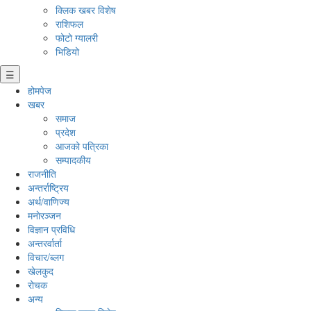
क्लिक खबर विशेष
राशिफल
फोटो ग्यालरी
भिडियो
☰
होमपेज
खबर
समाज
प्रदेश
आजको पत्रिका
सम्पादकीय
राजनीति
अन्तर्राष्ट्रिय
अर्थ/वाणिज्य
मनाेरञ्जन
विज्ञान प्रविधि
अन्तरर्वार्ता
विचार/ब्लग
खेलकुद
रोचक
अन्य