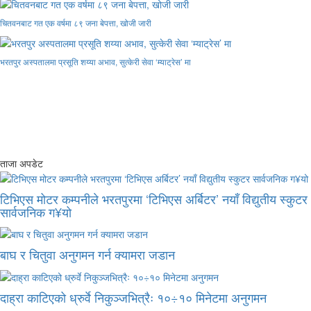
चितवनबाट गत एक वर्षमा ८९ जना बेपत्ता, खोजी जारी
भरतपुर अस्पतालमा प्रसूति शय्या अभाव, सुत्केरी सेवा ‘म्याट्रेस’ मा
ताजा अपडेट
टिभिएस मोटर कम्पनीले भरतपुरमा ‘टिभिएस अर्बिटर’ नयाँ विद्युतीय स्कुटर
सार्वजनिक ग¥यो
बाघ र चितुवा अनुगमन गर्न क्यामरा जडान
दाह्रा काटिएको ध्रुर्वे निकुञ्जभित्रैः १०÷१० मिनेटमा अनुगमन