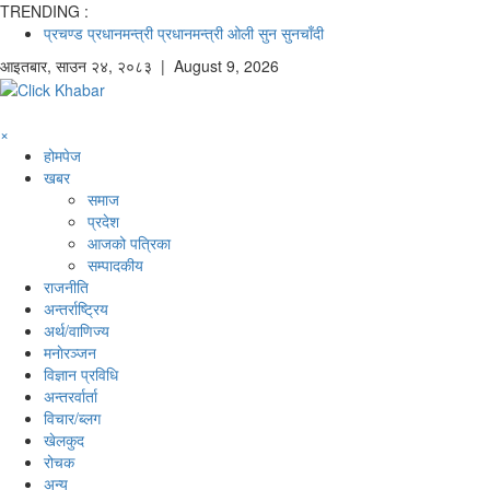
TRENDING :
प्रचण्ड
प्रधानमन्त्री
प्रधानमन्त्री ओली
सुन
सुनचाँदी
आइतबार
,
साउन
२४
,
२०८३
| August 9, 2026
×
होमपेज
खबर
समाज
प्रदेश
आजको पत्रिका
सम्पादकीय
राजनीति
अन्तर्राष्ट्रिय
अर्थ/वाणिज्य
मनाेरञ्जन
विज्ञान प्रविधि
अन्तरर्वार्ता
विचार/ब्लग
खेलकुद
रोचक
अन्य