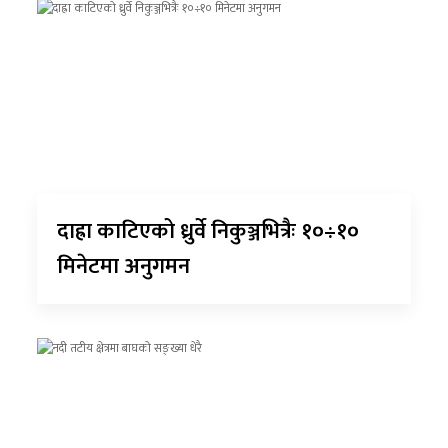
दाह्रा काटिएको ध्रुर्वे निकुञ्जभित्रैः १०÷१०
मिनेटमा अनुगमन