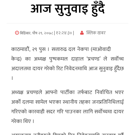
आज सुनुवाइ हुँदै
अर्थ/
वाणिज्य
| १२:२४:३० |
क्लिक खबर
बिहिबार, पौष २९, २०७८
मनाेरञ्जन
काठमाडौं, २९ पुस । सत्तारुढ दल नेकपा (माओवादी
विज्ञान
केन्द्र) का अध्यक्ष पुष्पकमल दाहाल ‘प्रचण्ड’ ले सर्वोच्च
प्रविधि
अदालतमा दायर गरेको रिट निवेदनमाथि आज सुनुवाइ हुँदैछ
अन्तरर्वार्ता
।
विचार/
अध्यक्ष प्रचण्डले आफ्नो पार्टीका तर्फबाट निर्वाचित भएर
ब्लग
अर्को दलमा सामेल भएका स्थानीय तहका जनप्रतिनिधिलाई
गरिएको कारवाही सदर गरि पाउनका लागि सर्वोच्चमा दायर
खेलकुद
गरेका थिए ।
रोचक