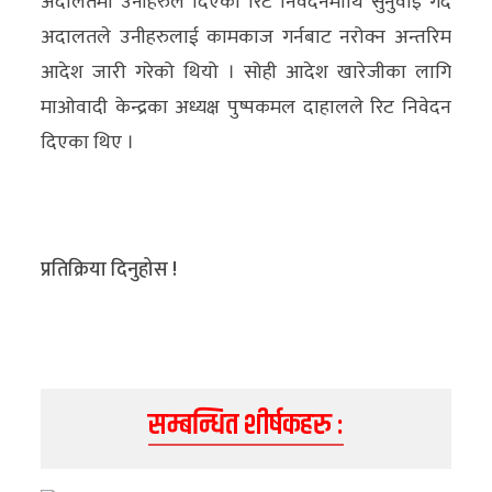
अदालतमा उनीहरुले दिएको रिट निवेदनमाथि सुनुवाइ गर्दै
अन्य
अदालतले उनीहरुलाई कामकाज गर्नबाट नरोक्न अन्तरिम
आदेश जारी गरेको थियो । सोही आदेश खारेजीका लागि
क्लिक
माओवादी केन्द्रका अध्यक्ष पुष्पकमल दाहालले रिट निवेदन
खबर
दिएका थिए ।
विशेष
राशिफल
फोटो
प्रतिक्रिया दिनुहोस !
ग्यालरी
भिडियो
सम्बन्धित शीर्षकहरु :