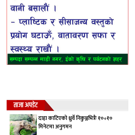
ताजा अपडेट
दाह्रा काटिएको ध्रुर्वे निकुञ्जभित्रैः १०÷१०
मिनेटमा अनुगमन