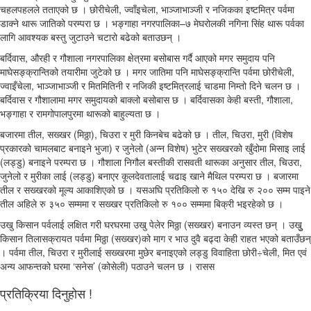
चहलपहलले तताएको छ । छोरीचेली, ज्वाँइचेला, भाञ्जाभाञ्जी र नजिकका इष्टमित्र पर्वमा
डाक्ने थारू जातिको परम्परा छ । भङ्गाहा नगरपालिका–७ मेघरोलकी नगिना सिंह थारू पर्वका
लागि आवश्यक बस्तु जुटाउने चटारो बढेको बताउछन् ।
बर्दिवास, औरही र गौशाला नगरपालिका क्षेत्रमा बसोबास गर्दै आएको मगर समुदाय पनि
माघेसङ्क्रान्तिको तयारीमा जुटेको छ । मगर जातिमा पनि माघेसङ्क्रान्ति पर्वमा छोरीचेली,
ज्वाइँचेला, भाञ्जाभाञ्जी र मितमितिनी र नजिकी इष्टमित्रलाई चाडमा निम्तो दिने चलन छ ।
बर्दिवास र गौशालामा मगर समुदायको बाक्लो बसोबास छ । बर्दिवासका केही बस्ती, गौशाला,
भङ्गाहा र रामगोपालपुरमा थारूको बाहुल्यता छ ।
बजारमा तील, सख्खर (मिठ्ठा), चिउरा र मुरी किनबेच बढेको छ । तील, चिउरा, मुरी (विशेष
प्रकारको चामलबाट बनाइने भुजा) र जुनेलो (अन्न विशेष) भुटेर सख्खरको खुँदोमा मिसाइ लाई
(लड्डु) बनाइने परम्परा छ । गौशाला निगौल बस्तीकी रासवती थारूका अनुसार तील, चिउरा,
जुनेलो र मुरीका लाई (लड्डु) बनाएर कूलदेवतालाई चढाइ खाने मैथिल परम्परा छ । बजारमा
तील र सख्खरको मूल्य आकाशिएको छ । यसअघि प्रतिकिलो रु १५० देखि रु २०० सम्म पाइने
तील अहिले रु ३५० सम्ममा र सख्खर प्रतिकिलो रु १०० सम्ममा बिक्री भइरहेको छ ।
उखु किसान पर्वलाई लक्षित गरी घरघरमा उखु पेलेर मिठ्ठा (सख्खर) बनाउन व्यस्त छन् । उखुु
किसान तिलासक्रायत पर्वमा मिठ्ठा (सख्खर)को माग र भाउ दुवै बढ्दा केही राहत भएको बताउँछन्
। पर्वमा तील, चिउरा र मुरीलाई सख्खरमा मुछेर बनाइएको लड्डु विवाहिता छोरी÷चेली, मित एवं
अन्य आफन्तको घरमा ‘सनेस’ (कोसेली) पठाउने चलन छ । रासस
प्रतिक्रिया दिनुहोस !