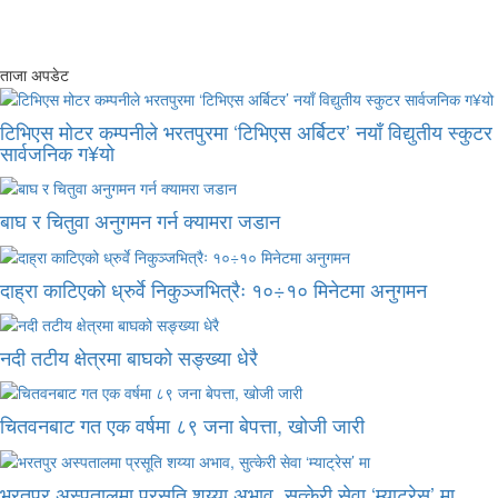
ताजा अपडेट
टिभिएस मोटर कम्पनीले भरतपुरमा ‘टिभिएस अर्बिटर’ नयाँ विद्युतीय स्कुटर
सार्वजनिक ग¥यो
बाघ र चितुवा अनुगमन गर्न क्यामरा जडान
दाह्रा काटिएको ध्रुर्वे निकुञ्जभित्रैः १०÷१० मिनेटमा अनुगमन
नदी तटीय क्षेत्रमा बाघको सङ्ख्या धेरै
चितवनबाट गत एक वर्षमा ८९ जना बेपत्ता, खोजी जारी
भरतपुर अस्पतालमा प्रसूति शय्या अभाव, सुत्केरी सेवा ‘म्याट्रेस’ मा