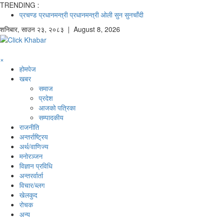
TRENDING :
प्रचण्ड
प्रधानमन्त्री
प्रधानमन्त्री ओली
सुन
सुनचाँदी
शनिबार
,
साउन
२३
,
२०८३
| August 8, 2026
×
होमपेज
खबर
समाज
प्रदेश
आजको पत्रिका
सम्पादकीय
राजनीति
अन्तर्राष्ट्रिय
अर्थ/वाणिज्य
मनाेरञ्जन
विज्ञान प्रविधि
अन्तरर्वार्ता
विचार/ब्लग
खेलकुद
रोचक
अन्य