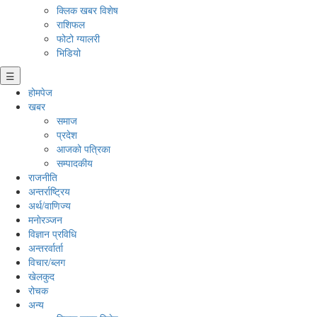
क्लिक खबर विशेष
राशिफल
फोटो ग्यालरी
भिडियो
☰
होमपेज
खबर
समाज
प्रदेश
आजको पत्रिका
सम्पादकीय
राजनीति
अन्तर्राष्ट्रिय
अर्थ/वाणिज्य
मनाेरञ्जन
विज्ञान प्रविधि
अन्तरर्वार्ता
विचार/ब्लग
खेलकुद
रोचक
अन्य