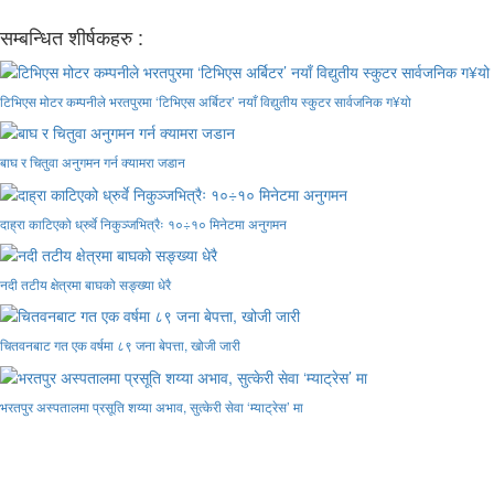
सम्बन्धित शीर्षकहरु :
टिभिएस मोटर कम्पनीले भरतपुरमा ‘टिभिएस अर्बिटर’ नयाँ विद्युतीय स्कुटर सार्वजनिक ग¥यो
बाघ र चितुवा अनुगमन गर्न क्यामरा जडान
दाह्रा काटिएको ध्रुर्वे निकुञ्जभित्रैः १०÷१० मिनेटमा अनुगमन
नदी तटीय क्षेत्रमा बाघको सङ्ख्या धेरै
चितवनबाट गत एक वर्षमा ८९ जना बेपत्ता, खोजी जारी
भरतपुर अस्पतालमा प्रसूति शय्या अभाव, सुत्केरी सेवा ‘म्याट्रेस’ मा