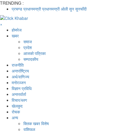
TRENDING :
प्रचण्ड
प्रधानमन्त्री
प्रधानमन्त्री ओली
सुन
सुनचाँदी
×
होमपेज
खबर
समाज
प्रदेश
आजको पत्रिका
सम्पादकीय
राजनीति
अन्तर्राष्ट्रिय
अर्थ/वाणिज्य
मनाेरञ्जन
विज्ञान प्रविधि
अन्तरर्वार्ता
विचार/ब्लग
खेलकुद
रोचक
अन्य
क्लिक खबर विशेष
राशिफल