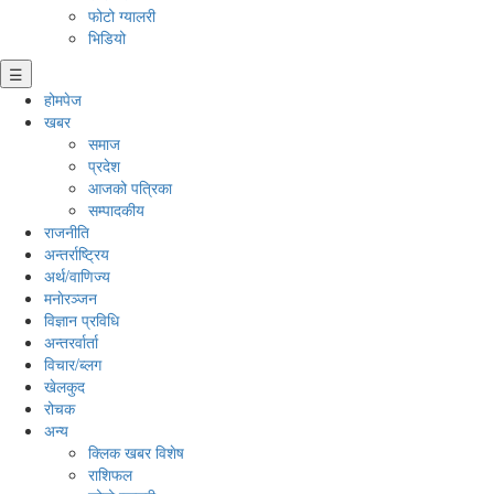
फोटो ग्यालरी
भिडियो
☰
होमपेज
खबर
समाज
प्रदेश
आजको पत्रिका
सम्पादकीय
राजनीति
अन्तर्राष्ट्रिय
अर्थ/वाणिज्य
मनाेरञ्जन
विज्ञान प्रविधि
अन्तरर्वार्ता
विचार/ब्लग
खेलकुद
रोचक
अन्य
क्लिक खबर विशेष
राशिफल