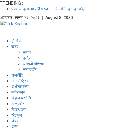
TRENDING :
प्रचण्ड
प्रधानमन्त्री
प्रधानमन्त्री ओली
सुन
सुनचाँदी
आइतबार
,
साउन
२४
,
२०८३
| August 9, 2026
×
होमपेज
खबर
समाज
प्रदेश
आजको पत्रिका
सम्पादकीय
राजनीति
अन्तर्राष्ट्रिय
अर्थ/वाणिज्य
मनाेरञ्जन
विज्ञान प्रविधि
अन्तरर्वार्ता
विचार/ब्लग
खेलकुद
रोचक
अन्य