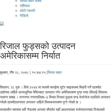
क्लिक खबर विशेष
राशिफल
फोटो ग्यालरी
भिडियो
रिजाल फुड्सको उत्पादन
अमेरिकासम्म निर्यात
बुधबार, पौष २८, २०७८
| १०:४७:२५ |
क्लिक खबर
चितवन, २८ पुस । विसं २०४४ मा फलामे कराईमा भुटेर साइकलमा बिक्री गर्ने दालमोठ
उद्योगमा अहिले अत्याधुनिक मेसिनबाट उत्पादन गरेर अमेरिकासम्म पुग्छ भन्दा धेरैलाई विश्वास
नलाग्न सक्छ । रत्ननगर नगरपालिका–३ स्थित रिजाल फुड्स एण्ड वेभरेजेज प्रालिले उत्पादन
गरेको दालमोठलगायत उत्पादन अहिले विश्वबजारसम्म पुग्ने गरेको छ ।
तत्कालीन समयमा पूर्वी नेपालमा अनुभव सँगालेर यहाँ आउनुभएका राजेन्द्रप्रसाद रिजालको