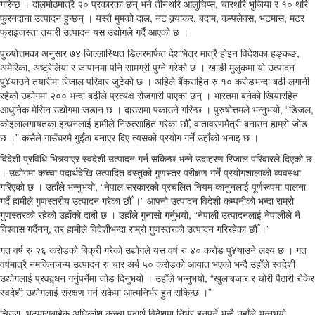
गरिन्छ । दालमोठमात्रै २० प्रकारका छन् भने तीनथरि आलुचिप्स, चारथरि भुजिया र १० थरि
फुरनदाना उत्पादन हुन्छन् । यस्तै मुमको दाल, नट क्र्याकर, बदाम, कन्फ्लेक्स, भटमास, मटर
फ्राइजस्ता तयारी उत्पादन यस उद्योगले गर्दै आएको छ ।
पुरुषोत्तमका अनुसार ७४ जिल्लास्थित डिलरमार्फत देशभित्र मात्रै होइन विदेशका हङ्कङ,
अमेरिका, अष्ट्रेलिया र जापानमा पनि सामग्री पुग्ने गरेको छ । खाडी मुलुकमा यो उत्पादन
पु¥याउने तयारीमा रिजाल परिवार जुटेको छ । अहिले बैंकसहित रु १० करोडभन्दा बढी लगानी
रहेको उद्योगमा २०० भन्दा बढीले प्रत्यक्ष रोजगारी पाएका छन् । भारतमा बनेको खियारहित
आधुनिक मेसिन उद्योगमा जडान छ । दाउरामा पकाउने गरिन्छ । पुरुषोत्तमले भन्नुभयो, “डिजल,
कोइलालगायतका इन्धनलाई हामीले निरुत्साहित गरेका छौँ, वातावरणमैत्री बनाउन हाम्रो जोड
छ ।” कसैले गाउँघरमै गुइँठा बनाएर दिए त्यसको प्रयोग गर्ने उहाँको भनाइ छ ।
विदेशी प्रविधि भित्र्याएर स्वदेशी उत्पादन गर्न सकिन्छ भन्ने उदाहरण रिजाल परिवारले दिएको छ
। उद्योगमा कच्चा पदार्थदेखि उत्पादित वस्तुको गुणस्तर परीक्षण गर्ने प्रयोगशालाको व्यवस्था
गरिएको छ । उहाँले भन्नुभयो, “नेपाल सरकारको प्रचलित नियम कानुनलाई पूर्णरूपमा पालना
गर्दै हामीले गुणस्तरीय उत्पादन गरेका छौँ ।” आफ्नो उत्पादन विदेशी कम्पनीको भन्दा राम्रो
गुणस्तरको रहेको उहाँको दाबी छ । उहाँले गुनासो गर्नुभयो, “नेपाली उत्पादनलाई नेपालीले नै
विश्वास गर्दैनन्, तर हामीले विदेशीभन्दा राम्रो गुणस्तरको उत्पादन गरिरहेका छौँ ।”
गत वर्ष रु २६ करोडको बिक्री गरेको उद्योगले यस वर्ष रु ४० करोड पु¥याउने लक्ष्य छ । गत
वर्षमात्रै नमकिनजन्य उत्पादन रु चार अर्ब ५० करोडको आयात भएको भन्दै उहाँले स्वदेशी
उद्योगलाई प्रवद्र्धन गर्नुपर्नेमा जोड दिनुभयो । उहाँले भन्नुभयो, “खुलाबजार र चोरी पैठारी रोकेर
स्वदेशी उद्योगलाई संरक्षण गर्न सकेमा आत्मनिर्भर हुन सकिन्छ ।”
चिउरा, भटमासबाहेक अधिकांश कच्चा पदार्थ विदेशमा निर्भर हुनुपर्ने भन्दै उहाँले भन्नुभयो,