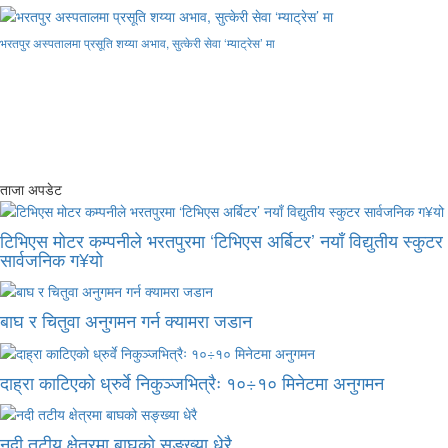
भरतपुर अस्पतालमा प्रसूति शय्या अभाव, सुत्केरी सेवा ‘म्याट्रेस’ मा
ताजा अपडेट
टिभिएस मोटर कम्पनीले भरतपुरमा ‘टिभिएस अर्बिटर’ नयाँ विद्युतीय स्कुटर
सार्वजनिक ग¥यो
बाघ र चितुवा अनुगमन गर्न क्यामरा जडान
दाह्रा काटिएको ध्रुर्वे निकुञ्जभित्रैः १०÷१० मिनेटमा अनुगमन
नदी तटीय क्षेत्रमा बाघको सङ्ख्या धेरै