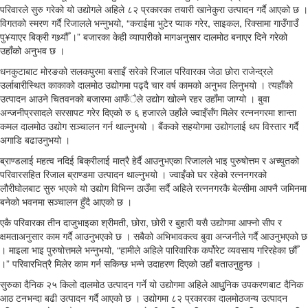
परिवारले सुरु गरेको यो उद्योगले अहिले ८२ प्रकारका तयारी खानेकुरा उत्पादन गर्दै आएको छ ।
विगतको स्मरण गर्दै रिजालले भन्नुभयो, “कराईमा भुटेर प्याक गरेर, साइकल, रिक्सामा गाउँगाउँ
पु¥याएर बिक्री गथ्र्यौँ ।” बजारका केही व्यापारीको मागअनुसार दालमोठ बनाएर दिने गरेको
उहाँको अनुभव छ ।
धनकुटाबाट मोरङको सलकपुरमा बसाइँ सरेको रिजाल परिवारका जेठा छोरा राजेन्द्रले
उर्लाबारीस्थित काकाको दालमोठ उद्योगमा पढ्दै चार वर्ष कामको अनुभव लिनुभयो । त्यहाँको
उत्पादन आउने चितवनको बजारमा आफँैले उद्योग खोल्ने रहर उहाँमा जाग्यो । बुवा
अन्जनीप्रसादले सरसापट गरेर दिएको रु ६ हजारले उहाँले ज्वाइँसँग मिलेर रत्ननगरमा शान्ता
कमल दालमोठ उद्योग सञ्चालन गर्न थाल्नुभयो । बैंकको सहयोगमा उद्योगलाई थप विस्तार गर्दै
अगाडि बढाउनुभयो ।
ब्राण्डलाई महत्व नदिई बिक्रीलाई मात्रै हेर्दै आउनुभएका रिजालले भाइ पुरुषोत्तम र अच्युतको
परिवारसहित रिजाल ब्राण्डमा उत्पादन थाल्नुभयो । ज्वाइँको घर रहेको रत्ननगरको
लौरीघोलबाट सुरु भएको यो उद्योग विभिन्न ठाउँमा सर्दै अहिले रत्ननगरकै बेल्सीमा आफ्नै जमिनमा
बनेको भवनमा सञ्चालन हुँदै आएको छ ।
एकै परिवारका तीन दाजुभाइका श्रीमती, छोरा, छोरी र बुहारी यसै उद्योगमा आफ्नो सीप र
क्षमताअनुसार काम गर्दै आउनुभएको छ । सबैको अभिभावकत्व बुवा अन्जनीले गर्दै आउनुभएको छ
। माइला भाइ पुरुषोत्तमले भन्नुभयो, “हामीले अहिले पारिवारिक कर्पोरेट व्यवसाय गरिरहेका छौँ
।” परिवारभित्रै मिलेर काम गर्न सकिन्छ भन्ने उदाहरण दिएको उहाँ बताउनुहुन्छ ।
सुरुका दैनिक २५ किलो दालमोठ उत्पादन गर्ने यो उद्योगमा अहिले आधुुनिक उपकरणबाट दैनिक
आठ टनभन्दा बढी उत्पादन गर्दै आएको छ । उद्योगमा ८२ प्रकारका दालमोठजन्य उत्पादन