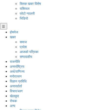
क्लिक खबर विशेष
राशिफल
फोटो ग्यालरी
भिडियो
☰
होमपेज
खबर
समाज
प्रदेश
आजको पत्रिका
सम्पादकीय
राजनीति
अन्तर्राष्ट्रिय
अर्थ/वाणिज्य
मनाेरञ्जन
विज्ञान प्रविधि
अन्तरर्वार्ता
विचार/ब्लग
खेलकुद
रोचक
अन्य