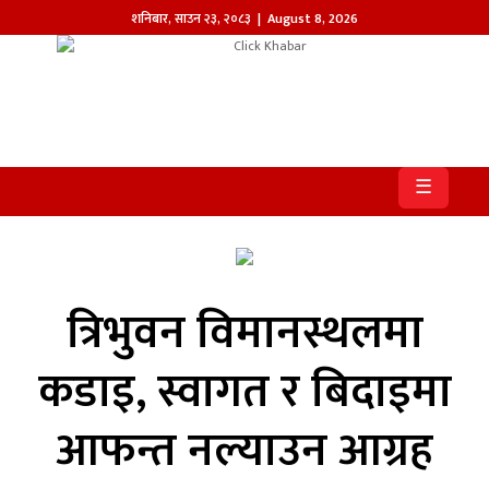
शनिबार
,
साउन
२३
,
२०८३
| August 8, 2026
होमपेज
खबर
☰
समाज
प्रदेश
आजको
त्रिभुवन विमानस्थलमा
पत्रिका
कडाइ, स्वागत र बिदाइमा
सम्पादकीय
आफन्त नल्याउन आग्रह
राजनीति
अन्तर्राष्ट्रिय