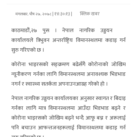
अर्थ/
| १४:३०:१३ |
क्लिक खबर
मंगलबार, पौष २७, २०७८
वाणिज्य
काठमाडौं,२७ पुस । नेपाल नागरिक उड्डयन
मनाेरञ्जन
कार्यालयले त्रिभुवन अन्तर्राष्ट्रिय विमानस्थलमा कडाइ गर्न
सुरु गरिएको छ ।
विज्ञान
प्रविधि
कोरोना भाइरसको सङ्क्रमण बढेसँगै कोरोनाको जोखिम
न्यूनीकरण गर्नका लागि विमानस्थलमा अनावश्यक भिडभाड
अन्तरर्वार्ता
नगर्न र स्वास्थ्य सतर्कता अपनाउनआग्रह गरेको हो ।
विचार/
नेपाल नागरिक उड्डयन कार्यालयका अनुसार स्वागत र बिदाइ
ब्लग
गर्नका लागि मात्र विमानस्थलमा आउँदा भिडभाड बढ्ने र
खेलकुद
कोरोना भाइरसको जोखिम बढ्ने भन्दै आफू बच्न र अरूलाई
पनि बचाउन आफन्तजनहरूलाई विमानस्थलमा कडाइ गर्न
रोचक