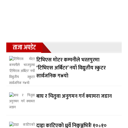
ताजा अपडेट
टिभिएस मोटर कम्पनीले भरतपुरमा
‘टिभिएस अर्बिटर’ नयाँ विद्युतीय स्कुटर
सार्वजनिक ग¥यो
बाघ र चितुवा अनुगमन गर्न क्यामरा जडान
दाह्रा काटिएको ध्रुर्वे निकुञ्जभित्रैः १०÷१०