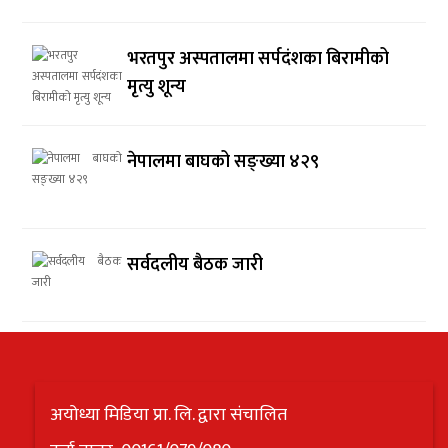
भरतपुर अस्पतालमा सर्पदंशका बिरामीको
मृत्यु शून्य
नेपालमा बाघको सङ्ख्या ४२९
सर्वदलीय बैठक जारी
अयोध्या मिडिया प्रा. लि. द्वारा संचालित