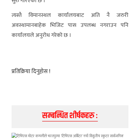
सुरु गरिएको छ ।
अन्य
त्यस्तै विमानस्थल कार्यालयबाट अति नै जरुरी
क्लिक
अवस्थामानबाहेक भिजिट पास उपलब्ध नगराउन पनि
खबर
कार्यालयले अनुरोध गरेको छ ।
विशेष
राशिफल
फोटो
प्रतिक्रिया दिनुहोस !
ग्यालरी
भिडियो
सम्बन्धित शीर्षकहरु :