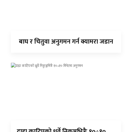
बाघ र चितुवा अनुगमन गर्न क्यामरा जडान
दाह्रा काटिएको ध्रुर्वे निकुञ्जभित्रैः १०÷१०