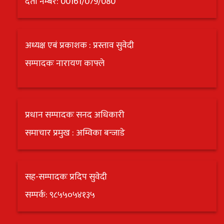
दर्ता नम्बर: 00161/079/080
अध्यक्ष एबं प्रकाशक : प्रस्ताव सुवेदी
सम्पादकः नारायण काफ्ले
प्रधान सम्पादकः सनद अधिकारी
समाचार प्रमुख : अम्विका बन्जाडे
सह-सम्पादकः प्रदिप सुवेदी
सम्पर्क: ९८५५०५४१३५