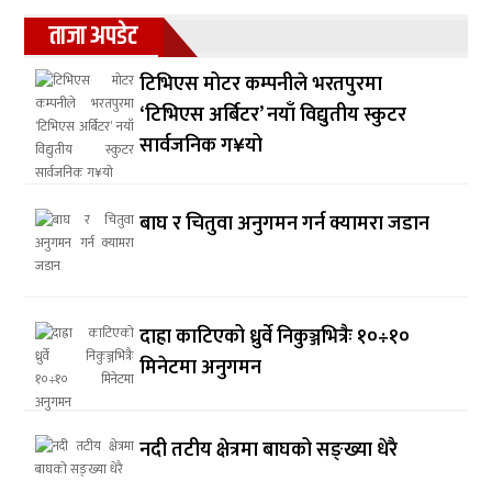
ताजा अपडेट
टिभिएस मोटर कम्पनीले भरतपुरमा
‘टिभिएस अर्बिटर’ नयाँ विद्युतीय स्कुटर
सार्वजनिक ग¥यो
बाघ र चितुवा अनुगमन गर्न क्यामरा जडान
दाह्रा काटिएको ध्रुर्वे निकुञ्जभित्रैः १०÷१०
मिनेटमा अनुगमन
नदी तटीय क्षेत्रमा बाघको सङ्ख्या धेरै