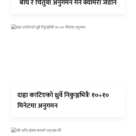
बाघ र चितुवा अनुगमन गर्न क्यामरा जडान
दाह्रा काटिएको ध्रुर्वे निकुञ्जभित्रैः १०÷१०
मिनेटमा अनुगमन