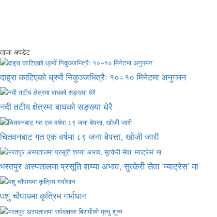
ताजा अपडेट
दाह्रा काटिएको ध्रुर्वे निकुञ्जभित्रैः १०÷१० मिनेटमा अनुगमन
नदी तटीय क्षेत्रमा बाघको सङ्ख्या धेरै
चितवनबाट गत एक वर्षमा ८९ जना बेपत्ता, खोजी जारी
भरतपुर अस्पतालमा प्रसूति शय्या अभाव, सुत्केरी सेवा ‘म्याट्रेस’ मा
पशु चौपायमा कृत्रिम गर्भाधान