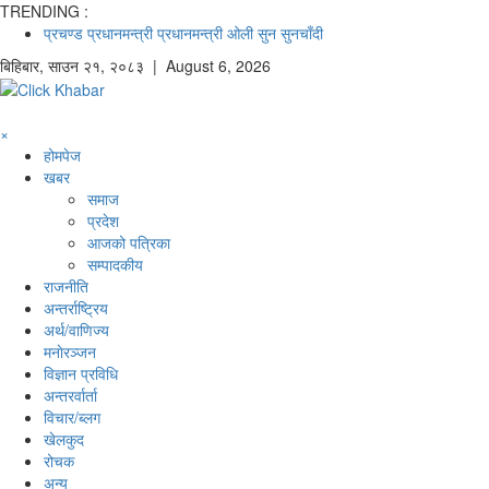
TRENDING :
प्रचण्ड
प्रधानमन्त्री
प्रधानमन्त्री ओली
सुन
सुनचाँदी
बिहिबार
,
साउन
२१
,
२०८३
| August 6, 2026
×
होमपेज
खबर
समाज
प्रदेश
आजको पत्रिका
सम्पादकीय
राजनीति
अन्तर्राष्ट्रिय
अर्थ/वाणिज्य
मनाेरञ्जन
विज्ञान प्रविधि
अन्तरर्वार्ता
विचार/ब्लग
खेलकुद
रोचक
अन्य