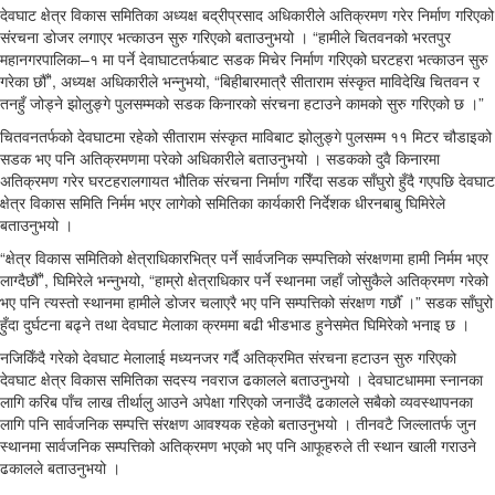
देवघाट क्षेत्र विकास समितिका अध्यक्ष बद्रीप्रसाद अधिकारीले अतिक्रमण गरेर निर्माण गरिएको
संरचना डोजर लगाएर भत्काउन सुरु गरिएको बताउनुभयो । “हामीले चितवनको भरतपुर
महानगरपालिका–१ मा पर्ने देवाघाटतर्फबाट सडक मिचेर निर्माण गरिएको घरटहरा भत्काउन सुरु
गरेका छौँ”, अध्यक्ष अधिकारीले भन्नुभयो, “बिहीबारमात्रै सीताराम संस्कृत माविदेखि चितवन र
तनहुँ जोड्ने झोलुङ्गे पुलसम्मको सडक किनारको संरचना हटाउने कामको सुरु गरिएको छ ।”
चितवनतर्फको देवघाटमा रहेको सीताराम संस्कृत माविबाट झोलुङ्गे पुलसम्म ११ मिटर चौडाइको
सडक भए पनि अतिक्रमणमा परेको अधिकारीले बताउनुभयो । सडकको दुवै किनारमा
अतिक्रमण गरेर घरटहरालगायत भौतिक संरचना निर्माण गरिँदा सडक साँघुरो हुँदै गएपछि देवघाट
क्षेत्र विकास समिति निर्मम भएर लागेको समितिका कार्यकारी निर्देशक धीरनबाबु घिमिरेले
बताउनुभयो ।
“क्षेत्र विकास समितिको क्षेत्राधिकारभित्र पर्ने सार्वजनिक सम्पत्तिको संरक्षणमा हामी निर्मम भएर
लाग्दैछौँ”, घिमिरेले भन्नुभयो, “हाम्रो क्षेत्राधिकार पर्ने स्थानमा जहाँ जोसुकैले अतिक्रमण गरेको
भए पनि त्यस्तो स्थानमा हामीले डोजर चलाएरै भए पनि सम्पत्तिको संरक्षण गर्छौँ ।” सडक साँघुरो
हुँदा दुर्घटना बढ्ने तथा देवघाट मेलाका क्रममा बढी भीडभाड हुनेसमेत घिमिरेको भनाइ छ ।
नजिकिँदै गरेको देवघाट मेलालाई मध्यनजर गर्दै अतिक्रमित संरचना हटाउन सुरु गरिएको
देवघाट क्षेत्र विकास समितिका सदस्य नवराज ढकालले बताउनुभयो । देवघाटधाममा स्नानका
लागि करिब पाँच लाख तीर्थालु आउने अपेक्षा गरिएको जनाउँदै ढकालले सबैको व्यवस्थापनका
लागि पनि सार्वजनिक सम्पत्ति संरक्षण आवश्यक रहेको बताउनुभयो । तीनवटै जिल्लातर्फ जुन
स्थानमा सार्वजनिक सम्पत्तिको अतिक्रमण भएको भए पनि आफूहरुले ती स्थान खाली गराउने
ढकालले बताउनुभयो ।