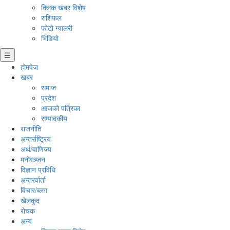
क्लिक खबर विशेष
राशिफल
फोटो ग्यालरी
भिडियो
☰
होमपेज
खबर
समाज
प्रदेश
आजको पत्रिका
सम्पादकीय
राजनीति
अन्तर्राष्ट्रिय
अर्थ/वाणिज्य
मनाेरञ्जन
विज्ञान प्रविधि
अन्तरर्वार्ता
विचार/ब्लग
खेलकुद
रोचक
अन्य