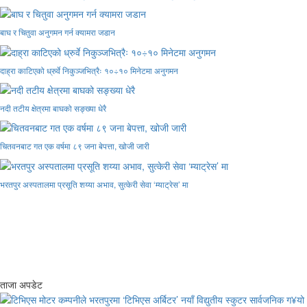
बाघ र चितुवा अनुगमन गर्न क्यामरा जडान
दाह्रा काटिएको ध्रुर्वे निकुञ्जभित्रैः १०÷१० मिनेटमा अनुगमन
नदी तटीय क्षेत्रमा बाघको सङ्ख्या धेरै
चितवनबाट गत एक वर्षमा ८९ जना बेपत्ता, खोजी जारी
भरतपुर अस्पतालमा प्रसूति शय्या अभाव, सुत्केरी सेवा ‘म्याट्रेस’ मा
ताजा अपडेट