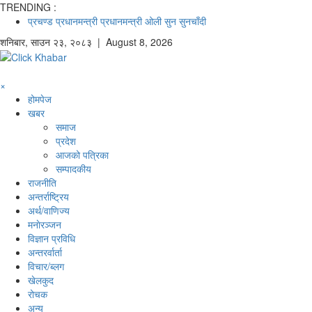
TRENDING :
प्रचण्ड
प्रधानमन्त्री
प्रधानमन्त्री ओली
सुन
सुनचाँदी
शनिबार
,
साउन
२३
,
२०८३
| August 8, 2026
×
होमपेज
खबर
समाज
प्रदेश
आजको पत्रिका
सम्पादकीय
राजनीति
अन्तर्राष्ट्रिय
अर्थ/वाणिज्य
मनाेरञ्जन
विज्ञान प्रविधि
अन्तरर्वार्ता
विचार/ब्लग
खेलकुद
रोचक
अन्य