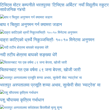
टिभिएस मोटर कम्पनीले भरतपुरमा ‘टिभिएस अर्बिटर’ नयाँ विद्युतीय स्कुटर
सार्वजनिक ग¥यो
बाघ र चितुवा अनुगमन गर्न क्यामरा जडान
दाह्रा काटिएको ध्रुर्वे निकुञ्जभित्रैः १०÷१० मिनेटमा अनुगमन
नदी तटीय क्षेत्रमा बाघको सङ्ख्या धेरै
चितवनबाट गत एक वर्षमा ८९ जना बेपत्ता, खोजी जारी
भरतपुर अस्पतालमा प्रसूति शय्या अभाव, सुत्केरी सेवा ‘म्याट्रेस’ मा
पशु चौपायमा कृत्रिम गर्भाधान