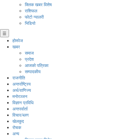
क्लिक खबर विशेष
राशिफल
फोटो ग्यालरी
भिडियो
☰
होमपेज
खबर
समाज
प्रदेश
आजको पत्रिका
सम्पादकीय
राजनीति
अन्तर्राष्ट्रिय
अर्थ/वाणिज्य
मनाेरञ्जन
विज्ञान प्रविधि
अन्तरर्वार्ता
विचार/ब्लग
खेलकुद
रोचक
अन्य