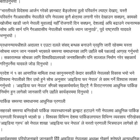
बताउनुभयो ।
“भारतीयले विदेशमा आर्जन गरेको ज्ञानबाट बैङ्लोरमा ठूलो परिवर्तन ल्याएर देखाए, यस्तै
परिवर्तन गैरआवासीय नेपालीले पनि नेपालमा कुनै क्षेत्रमा लगानी गरेर देखाउन सक्छन्, कामको
खोजीमा खाडी जाने नेपाली युवालाई यहीँ रोजगारी दिन सक्छन्, देशलाई अघि बढाउने रचनात्मक
सोच अघि सार्न पनि गैरआवासीय नेपालीको यसतर्फ ध्यान जानुपर्छ”, पूर्व राष्ट्रपति यादवले
भन्नुभयो ।
प्रधानन्यायधीशले अदालत र एउटा दलले संसद् बन्धक बनाउने प्रवृत्ति जारी रहेसम्म यस्ता
सोचमा ध्यान जान नसक्ने भएकाले समस्या समाधानका लागि उहाँले सबै पक्षलाई आग्रह गर्नुभयो
। सकारात्मक सोचका लागि विश्वविद्यालयको जनशक्तिसँग पनि सञ्जाल निर्माण गरेर सहकार्य
गरिनुपर्नेमा यादवले जोड दिनुभयो ।
प्रदेश नं १ का आन्तरिक मामिला तथा कानुनमन्त्री केदार कार्कीले नेपालको विकास भयो भने
विश्वमा नेपालीको शिर उचो हुने सोच अनुसार ‘आइडिया फर नेपाल’ ले काम गर्ने विश्वास व्यक्त
गर्नुभयो । ‘आइडिया फर नेपाल’ सँगको सहकार्यमार्फत् छिट्टै नै विराटनगरमा आधुनिक पार्किङ
निर्माण हुन लागेको जानकारी पनि उहाँले कार्यक्रममा दिनुभयो ।
पार्किङ समस्या समाधानमा आधुनिक प्रणाली
सहरको समस्या बनिरहेको पार्किङ व्यवस्थापनको झन्झट हटाउने गरी नेपालमा आधुनिक पार्किङ
प्रणाली भित्र्याइने भएको छ । विश्वका विभिन्न देशमा पार्किङलगायत विभिन्न व्यवसाय गरिरहेका
‘आइडिया ग्रुप’ को नेपाल शाखा ‘आइडिया फर नेपाल’ ले यस्तो प्रणाली भित्र्याउन लागेको हो
।
कार्यक्रममा परियोजनाबारे जानकारी दिँदै आइडिया नेपालका अध्यक्ष गोकर्ण श्रेष्ठले अत्याधुुनिक