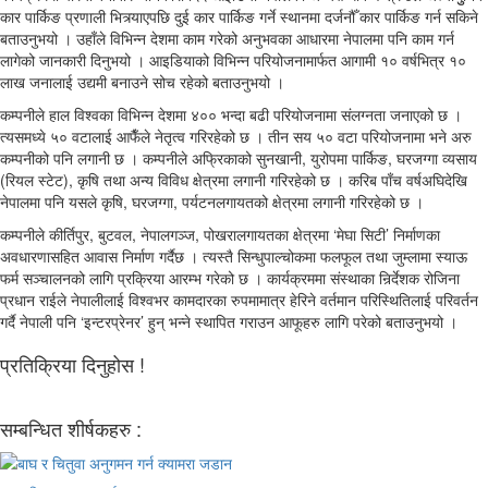
कार पार्किङ प्रणाली भित्र्याएपछि दुई कार पार्किङ गर्ने स्थानमा दर्जनौँ कार पार्किङ गर्न सकिने
बताउनुभयो । उहाँले विभिन्न देशमा काम गरेको अनुभवका आधारमा नेपालमा पनि काम गर्न
लागेको जानकारी दिनुभयो । आइडियाको विभिन्न परियोजनामार्फत आगामी १० वर्षभित्र १०
लाख जनालाई उद्यमी बनाउने सोच रहेको बताउनुभयो ।
कम्पनीले हाल विश्वका विभिन्न देशमा ४०० भन्दा बढी परियोजनामा संलग्नता जनाएको छ ।
त्यसमध्ये ५० वटालाई आफैँले नेतृत्व गरिरहेको छ । तीन सय ५० वटा परियोजनामा भने अरु
कम्पनीको पनि लगानी छ । कम्पनीले अफ्रिकाको सुनखानी, युरोपमा पार्किङ, घरजग्गा व्यसाय
(रियल स्टेट), कृषि तथा अन्य विविध क्षेत्रमा लगानी गरिरहेको छ । करिब पाँच वर्षअघिदेखि
नेपालमा पनि यसले कृषि, घरजग्गा, पर्यटनलगायतको क्षेत्रमा लगानी गरिरहेको छ ।
कम्पनीले कीर्तिपुर, बुटवल, नेपालगञ्ज, पोखरालगायतका क्षेत्रमा ‘मेघा सिटी’ निर्माणका
अवधारणासहित आवास निर्माण गर्दैछ । त्यस्तै सिन्धुपाल्चोकमा फलफूल तथा जुम्लामा स्याऊ
फर्म सञ्चालनको लागि प्रक्रिया आरम्भ गरेको छ । कार्यक्रममा संस्थाका निर्र्देशक रोजिना
प्रधान राईले नेपालीलाई विश्वभर कामदारका रुपमामात्र हेरिने वर्तमान परिस्थितिलाई परिवर्तन
गर्दै नेपाली पनि ‘इन्टरप्रेनर’ हुन् भन्ने स्थापित गराउन आफूहरु लागि परेको बताउनुभयो ।
प्रतिक्रिया दिनुहोस !
सम्बन्धित शीर्षकहरु :