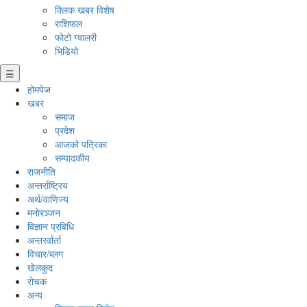
क्लिक खबर विशेष
राशिफल
फोटो ग्यालरी
भिडियो
☰
होमपेज
खबर
समाज
प्रदेश
आजको पत्रिका
सम्पादकीय
राजनीति
अन्तर्राष्ट्रिय
अर्थ/वाणिज्य
मनाेरञ्जन
विज्ञान प्रविधि
अन्तरर्वार्ता
विचार/ब्लग
खेलकुद
रोचक
अन्य