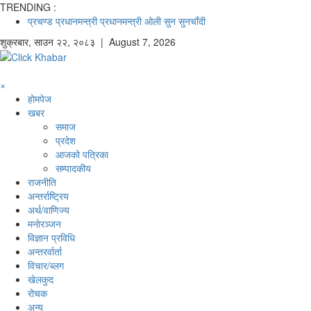
TRENDING :
प्रचण्ड
प्रधानमन्त्री
प्रधानमन्त्री ओली
सुन
सुनचाँदी
शुक्रबार
,
साउन
२२
,
२०८३
| August 7, 2026
×
होमपेज
खबर
समाज
प्रदेश
आजको पत्रिका
सम्पादकीय
राजनीति
अन्तर्राष्ट्रिय
अर्थ/वाणिज्य
मनाेरञ्जन
विज्ञान प्रविधि
अन्तरर्वार्ता
विचार/ब्लग
खेलकुद
रोचक
अन्य